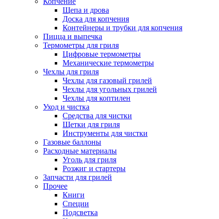
Копчение
Щепа и дрова
Доска для копчения
Контейнеры и трубки для копчения
Пицца и выпечка
Термометры для гриля
Цифровые термометры
Механические термометры
Чехлы для гриля
Чехлы для газовый грилей
Чехлы для угольных грилей
Чехлы для коптилен
Уход и чистка
Средства для чистки
Щетки для гриля
Инструменты для чистки
Газовые баллоны
Расходные материалы
Уголь для гриля
Розжиг и стартеры
Запчасти для грилей
Прочее
Книги
Специи
Подсветка