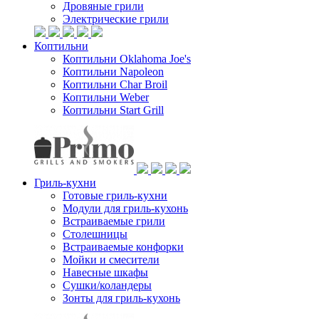
Дровяные грили
Электрические грили
Коптильни
Коптильни Oklahoma Joe's
Коптильни Napoleon
Коптильни Char Broil
Коптильни Weber
Коптильни Start Grill
Гриль-кухни
Готовые гриль-кухни
Модули для гриль-кухонь
Встраиваемые грили
Столешницы
Встраиваемые конфорки
Мойки и смесители
Навесные шкафы
Сушки/коландеры
Зонты для гриль-кухонь