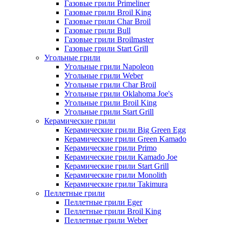
Газовые грили Primeliner
Газовые грили Broil King
Газовые грили Char Broil
Газовые грили Bull
Газовые грили Broilmaster
Газовые грили Start Grill
Угольные грили
Угольные грили Napoleon
Угольные грили Weber
Угольные грили Char Broil
Угольные грили Oklahoma Joe's
Угольные грили Broil King
Угольные грили Start Grill
Керамические грили
Керамические грили Big Green Egg
Керамические грили Green Kamado
Керамические грили Primo
Керамические грили Kamado Joe
Керамические грили Start Grill
Керамические грили Monolith
Керамические грили Takimura
Пеллетные грили
Пеллетные грили Eger
Пеллетные грили Broil King
Пеллетные грили Weber