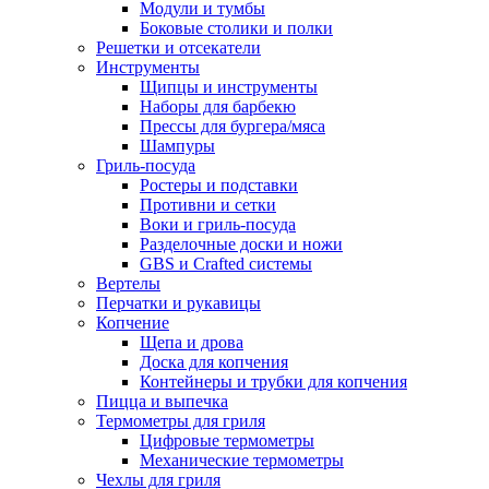
Модули и тумбы
Боковые столики и полки
Решетки и отсекатели
Инструменты
Щипцы и инструменты
Наборы для барбекю
Прессы для бургера/мяса
Шампуры
Гриль-посуда
Ростеры и подставки
Противни и сетки
Воки и гриль-посуда
Разделочные доски и ножи
GBS и Crafted системы
Вертелы
Перчатки и рукавицы
Копчение
Щепа и дрова
Доска для копчения
Контейнеры и трубки для копчения
Пицца и выпечка
Термометры для гриля
Цифровые термометры
Механические термометры
Чехлы для гриля