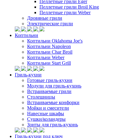
Пеллетные грили Eger
Пеллетные грили Broil King
Пеллетные грили Weber
Дровяные грили
Электрические грили
Коптильни
Коптильни Oklahoma Joe's
Коптильни Napoleon
Коптильни Char Broil
Коптильни Weber
Коптильни Start Grill
Гриль-кухни
Готовые гриль-кухни
Модули для гриль-кухонь
Встраиваемые грили
Столешницы
Встраиваемые конфорки
Мойки и смесители
Навесные шкафы
Сушки/коландеры
Зонты для гриль-кухонь
Гриль-кухни под ключ