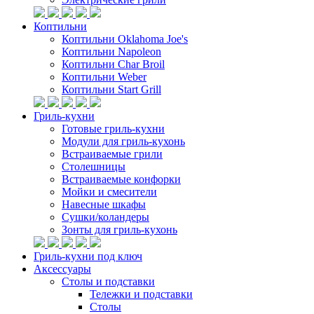
Коптильни
Коптильни Oklahoma Joe's
Коптильни Napoleon
Коптильни Char Broil
Коптильни Weber
Коптильни Start Grill
Гриль-кухни
Готовые гриль-кухни
Модули для гриль-кухонь
Встраиваемые грили
Столешницы
Встраиваемые конфорки
Мойки и смесители
Навесные шкафы
Сушки/коландеры
Зонты для гриль-кухонь
Гриль-кухни под ключ
Аксессуары
Столы и подставки
Тележки и подставки
Столы