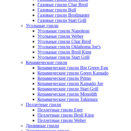
Газовые грили Char Broil
Газовые грили Bull
Газовые грили Broilmaster
Газовые грили Start Grill
Угольные грили
Угольные грили Napoleon
Угольные грили Weber
Угольные грили Char Broil
Угольные грили Oklahoma Joe's
Угольные грили Broil King
Угольные грили Start Grill
Керамические грили
Керамические грили Big Green Egg
Керамические грили Green Kamado
Керамические грили Primo
Керамические грили Kamado Joe
Керамические грили Start Grill
Керамические грили Monolith
Керамические грили Takimura
Пеллетные грили
Пеллетные грили Eger
Пеллетные грили Broil King
Пеллетные грили Weber
Дровяные грили
Электрические грили