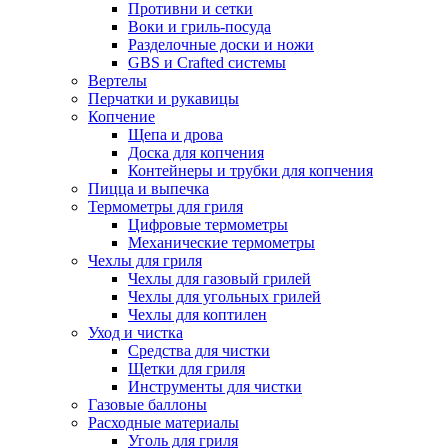
Противни и сетки
Воки и гриль-посуда
Разделочные доски и ножи
GBS и Crafted системы
Вертелы
Перчатки и рукавицы
Копчение
Щепа и дрова
Доска для копчения
Контейнеры и трубки для копчения
Пицца и выпечка
Термометры для гриля
Цифровые термометры
Механические термометры
Чехлы для гриля
Чехлы для газовый грилей
Чехлы для угольных грилей
Чехлы для коптилен
Уход и чистка
Средства для чистки
Щетки для гриля
Инструменты для чистки
Газовые баллоны
Расходные материалы
Уголь для гриля