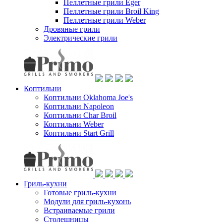
Пеллетные грили Eger
Пеллетные грили Broil King
Пеллетные грили Weber
Дровяные грили
Электрические грили
Коптильни
Коптильни Oklahoma Joe's
Коптильни Napoleon
Коптильни Char Broil
Коптильни Weber
Коптильни Start Grill
Гриль-кухни
Готовые гриль-кухни
Модули для гриль-кухонь
Встраиваемые грили
Столешницы