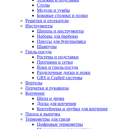
Столы
Модули и тумбы
Боковые столики и полки
Решетки и отсекатели
Инструменты
Щипцы и инструменты
Наборы для барбекю
Прессы для бургера/мяса
Шампуры
Гриль-посуда
Ростеры и подставки
Противни и сетки
Воки и гриль-посуда
Разделочные доски и ножи
GBS и Crafted системы
Вертелы
Перчатки и рукавицы
Копчение
Щепа и дрова
Доска для копчения
Контейнеры и трубки для копчения
Пицца и выпечка
Термометры для гриля
Цифровые термометры