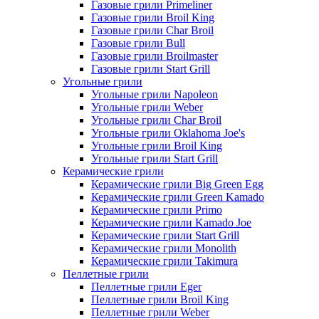
Газовые грили Primeliner
Газовые грили Broil King
Газовые грили Char Broil
Газовые грили Bull
Газовые грили Broilmaster
Газовые грили Start Grill
Угольные грили
Угольные грили Napoleon
Угольные грили Weber
Угольные грили Char Broil
Угольные грили Oklahoma Joe's
Угольные грили Broil King
Угольные грили Start Grill
Керамические грили
Керамические грили Big Green Egg
Керамические грили Green Kamado
Керамические грили Primo
Керамические грили Kamado Joe
Керамические грили Start Grill
Керамические грили Monolith
Керамические грили Takimura
Пеллетные грили
Пеллетные грили Eger
Пеллетные грили Broil King
Пеллетные грили Weber