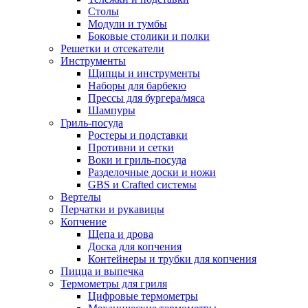
Столы
Модули и тумбы
Боковые столики и полки
Решетки и отсекатели
Инструменты
Щипцы и инструменты
Наборы для барбекю
Прессы для бургера/мяса
Шампуры
Гриль-посуда
Ростеры и подставки
Противни и сетки
Воки и гриль-посуда
Разделочные доски и ножи
GBS и Crafted системы
Вертелы
Перчатки и рукавицы
Копчение
Щепа и дрова
Доска для копчения
Контейнеры и трубки для копчения
Пицца и выпечка
Термометры для гриля
Цифровые термометры