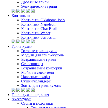
Дровяные грили
Электрические грили
Коптильни
Коптильни Oklahoma Joe's
Коптильни Napoleon
Коптильни Char Broil
Коптильни Weber
Коптильни Start Grill
Гриль-кухни
Готовые гриль-кухни
Модули для гриль-кухонь
Встраиваемые грили
Столешницы
Встраиваемые конфорки
Мойки и смесители
Навесные шкафы
Сушки/коландеры
Зонты для гриль-кухонь
Гриль-кухни под ключ
Аксессуары
Столы и подставки
Тележки и подставки