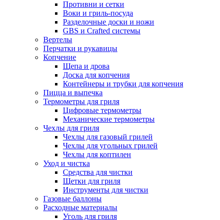
Противни и сетки
Воки и гриль-посуда
Разделочные доски и ножи
GBS и Crafted системы
Вертелы
Перчатки и рукавицы
Копчение
Щепа и дрова
Доска для копчения
Контейнеры и трубки для копчения
Пицца и выпечка
Термометры для гриля
Цифровые термометры
Механические термометры
Чехлы для гриля
Чехлы для газовый грилей
Чехлы для угольных грилей
Чехлы для коптилен
Уход и чистка
Средства для чистки
Щетки для гриля
Инструменты для чистки
Газовые баллоны
Расходные материалы
Уголь для гриля