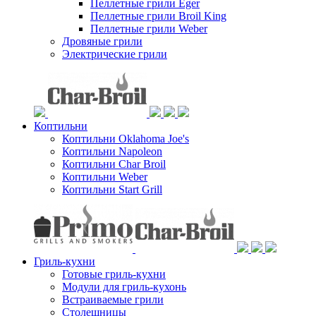
Пеллетные грили Eger
Пеллетные грили Broil King
Пеллетные грили Weber
Дровяные грили
Электрические грили
Коптильни
Коптильни Oklahoma Joe's
Коптильни Napoleon
Коптильни Char Broil
Коптильни Weber
Коптильни Start Grill
Гриль-кухни
Готовые гриль-кухни
Модули для гриль-кухонь
Встраиваемые грили
Столешницы