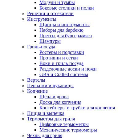
Модули и тумбы
Боковые столики и полки
Решетки и отсекатели
Инструменты
Щипцы и инструменты
Наборы для барбекю
Прессы для бургера/мяса
Шампуры
Гриль-посуда
Ростеры и подставки
Противни и сетки
Воки и гриль-посуда
Разделочные доски и ножи
GBS и Crafted системы
Вертелы
Перчатки и рукавицы
Копчение
Щепа и дрова
Доска для копчения
Контейнеры и трубки для копчения
Пицца и выпечка
Термометры для гриля
Цифровые термометры
Механические термометры
Чехлы для гриля