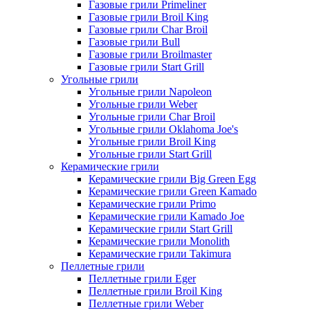
Газовые грили Primeliner
Газовые грили Broil King
Газовые грили Char Broil
Газовые грили Bull
Газовые грили Broilmaster
Газовые грили Start Grill
Угольные грили
Угольные грили Napoleon
Угольные грили Weber
Угольные грили Char Broil
Угольные грили Oklahoma Joe's
Угольные грили Broil King
Угольные грили Start Grill
Керамические грили
Керамические грили Big Green Egg
Керамические грили Green Kamado
Керамические грили Primo
Керамические грили Kamado Joe
Керамические грили Start Grill
Керамические грили Monolith
Керамические грили Takimura
Пеллетные грили
Пеллетные грили Eger
Пеллетные грили Broil King
Пеллетные грили Weber