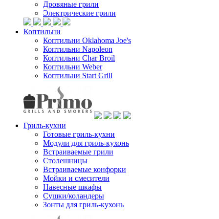
Дровяные грили
Электрические грили
Коптильни
Коптильни Oklahoma Joe's
Коптильни Napoleon
Коптильни Char Broil
Коптильни Weber
Коптильни Start Grill
Гриль-кухни
Готовые гриль-кухни
Модули для гриль-кухонь
Встраиваемые грили
Столешницы
Встраиваемые конфорки
Мойки и смесители
Навесные шкафы
Сушки/коландеры
Зонты для гриль-кухонь