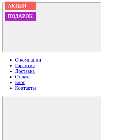
АКЦИЯ
АКЦИЯ
АКЦИЯ
АКЦИЯ
АКЦИЯ
АКЦИЯ
АКЦИЯ
АКЦИЯ
АКЦИЯ
АКЦИЯ
ПОДАРОК
ПОДАРОК
ПОДАРОК
ПОДАРОК
ПОДАРОК
ПОДАРОК
О компании
Гарантия
Доставка
Оплата
Блог
Контакты