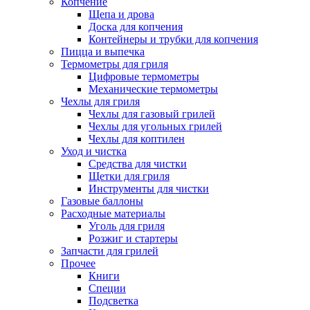
Копчение
Щепа и дрова
Доска для копчения
Контейнеры и трубки для копчения
Пицца и выпечка
Термометры для гриля
Цифровые термометры
Механические термометры
Чехлы для гриля
Чехлы для газовый грилей
Чехлы для угольных грилей
Чехлы для коптилен
Уход и чистка
Средства для чистки
Щетки для гриля
Инструменты для чистки
Газовые баллоны
Расходные материалы
Уголь для гриля
Розжиг и стартеры
Запчасти для грилей
Прочее
Книги
Специи
Подсветка