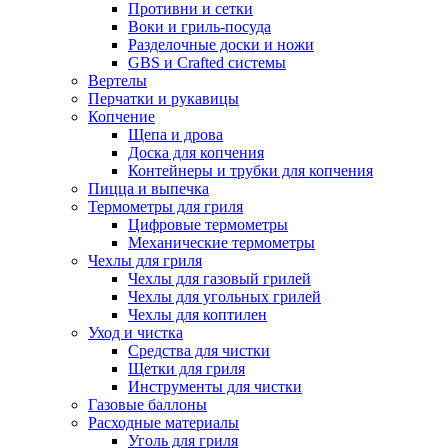
Противни и сетки
Воки и гриль-посуда
Разделочные доски и ножи
GBS и Crafted системы
Вертелы
Перчатки и рукавицы
Копчение
Щепа и дрова
Доска для копчения
Контейнеры и трубки для копчения
Пицца и выпечка
Термометры для гриля
Цифровые термометры
Механические термометры
Чехлы для гриля
Чехлы для газовый грилей
Чехлы для угольных грилей
Чехлы для коптилен
Уход и чистка
Средства для чистки
Щетки для гриля
Инструменты для чистки
Газовые баллоны
Расходные материалы
Уголь для гриля