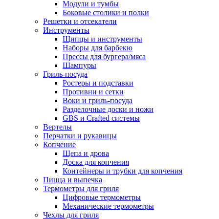
Модули и тумбы
Боковые столики и полки
Решетки и отсекатели
Инструменты
Щипцы и инструменты
Наборы для барбекю
Прессы для бургера/мяса
Шампуры
Гриль-посуда
Ростеры и подставки
Противни и сетки
Воки и гриль-посуда
Разделочные доски и ножи
GBS и Crafted системы
Вертелы
Перчатки и рукавицы
Копчение
Щепа и дрова
Доска для копчения
Контейнеры и трубки для копчения
Пицца и выпечка
Термометры для гриля
Цифровые термометры
Механические термометры
Чехлы для гриля