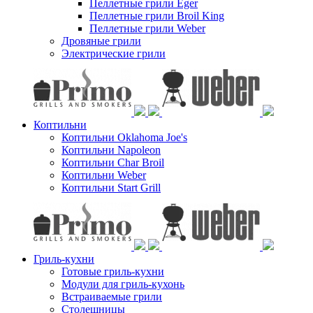
Пеллетные грили Eger
Пеллетные грили Broil King
Пеллетные грили Weber
Дровяные грили
Электрические грили
Коптильни
Коптильни Oklahoma Joe's
Коптильни Napoleon
Коптильни Char Broil
Коптильни Weber
Коптильни Start Grill
Гриль-кухни
Готовые гриль-кухни
Модули для гриль-кухонь
Встраиваемые грили
Столешницы