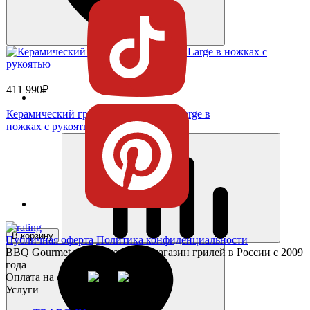
411 990₽
Керамический гриль Big Green Egg Large в
ножках с рукоятью
В корзину
Публичная оферта
Политика конфиденциальности
BBQ Gourmet - Официальный магазин грилей в России с 2009
года
Оплата на сайте:
Услуги