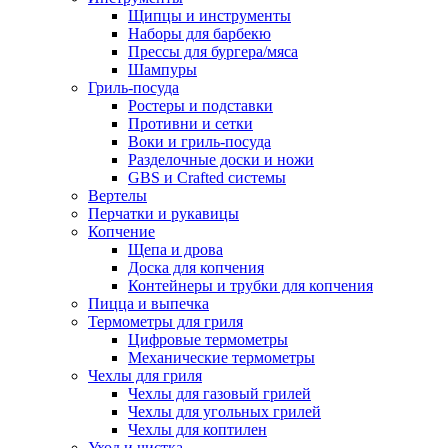
Щипцы и инструменты
Наборы для барбекю
Прессы для бургера/мяса
Шампуры
Гриль-посуда
Ростеры и подставки
Противни и сетки
Воки и гриль-посуда
Разделочные доски и ножи
GBS и Crafted системы
Вертелы
Перчатки и рукавицы
Копчение
Щепа и дрова
Доска для копчения
Контейнеры и трубки для копчения
Пицца и выпечка
Термометры для гриля
Цифровые термометры
Механические термометры
Чехлы для гриля
Чехлы для газовый грилей
Чехлы для угольных грилей
Чехлы для коптилен
Уход и чистка