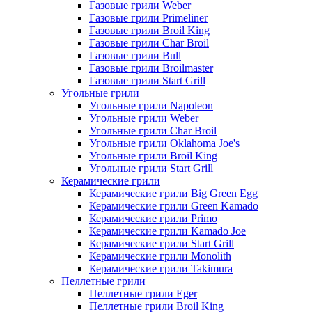
Газовые грили Weber
Газовые грили Primeliner
Газовые грили Broil King
Газовые грили Char Broil
Газовые грили Bull
Газовые грили Broilmaster
Газовые грили Start Grill
Угольные грили
Угольные грили Napoleon
Угольные грили Weber
Угольные грили Char Broil
Угольные грили Oklahoma Joe's
Угольные грили Broil King
Угольные грили Start Grill
Керамические грили
Керамические грили Big Green Egg
Керамические грили Green Kamado
Керамические грили Primo
Керамические грили Kamado Joe
Керамические грили Start Grill
Керамические грили Monolith
Керамические грили Takimura
Пеллетные грили
Пеллетные грили Eger
Пеллетные грили Broil King