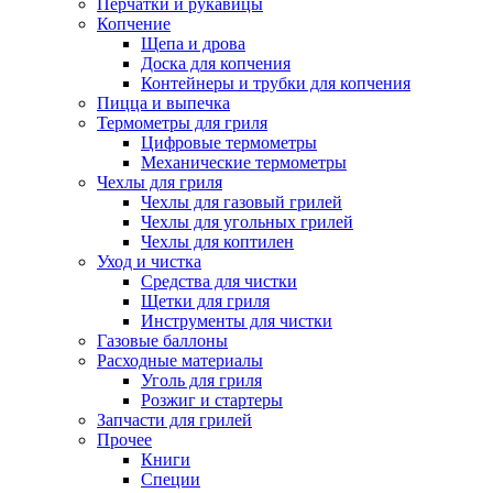
Перчатки и рукавицы
Копчение
Щепа и дрова
Доска для копчения
Контейнеры и трубки для копчения
Пицца и выпечка
Термометры для гриля
Цифровые термометры
Механические термометры
Чехлы для гриля
Чехлы для газовый грилей
Чехлы для угольных грилей
Чехлы для коптилен
Уход и чистка
Средства для чистки
Щетки для гриля
Инструменты для чистки
Газовые баллоны
Расходные материалы
Уголь для гриля
Розжиг и стартеры
Запчасти для грилей
Прочее
Книги
Специи