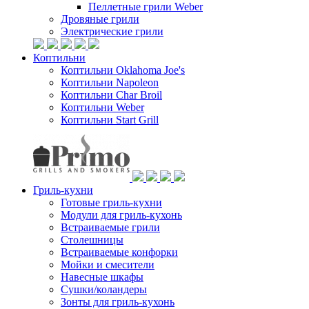
Пеллетные грили Weber
Дровяные грили
Электрические грили
Коптильни
Коптильни Oklahoma Joe's
Коптильни Napoleon
Коптильни Char Broil
Коптильни Weber
Коптильни Start Grill
Гриль-кухни
Готовые гриль-кухни
Модули для гриль-кухонь
Встраиваемые грили
Столешницы
Встраиваемые конфорки
Мойки и смесители
Навесные шкафы
Сушки/коландеры
Зонты для гриль-кухонь