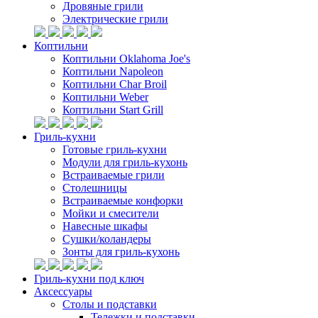
Дровяные грили
Электрические грили
Коптильни
Коптильни Oklahoma Joe's
Коптильни Napoleon
Коптильни Char Broil
Коптильни Weber
Коптильни Start Grill
Гриль-кухни
Готовые гриль-кухни
Модули для гриль-кухонь
Встраиваемые грили
Столешницы
Встраиваемые конфорки
Мойки и смесители
Навесные шкафы
Сушки/коландеры
Зонты для гриль-кухонь
Гриль-кухни под ключ
Аксессуары
Столы и подставки
Тележки и подставки