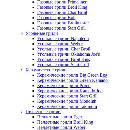
Газовые грили Primeliner
Газовые грили Broil King
Газовые грили Char Broil
Газовые грили Bull
Газовые грили Broilmaster
Газовые грили Start Grill
Угольные грили
Угольные грили Napoleon
Угольные грили Weber
Угольные грили Char Broil
Угольные грили Oklahoma Joe's
Угольные грили Broil King
Угольные грили Start Grill
Керамические грили
Керамические грили Big Green Egg
Керамические грили Green Kamado
Керамические грили Primo
Керамические грили Kamado Joe
Керамические грили Start Grill
Керамические грили Monolith
Керамические грили Takimura
Пеллетные грили
Пеллетные грили Eger
Пеллетные грили Broil King
Пеллетные грили Weber