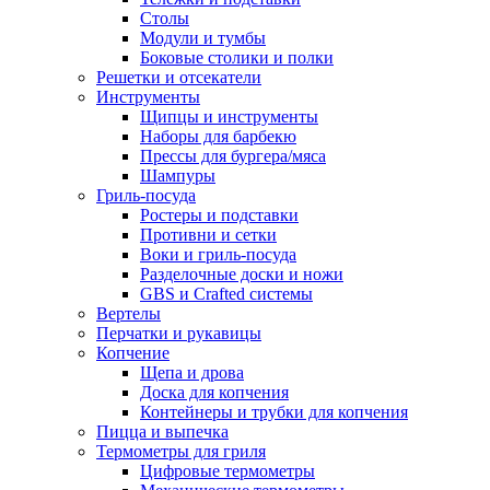
Столы
Модули и тумбы
Боковые столики и полки
Решетки и отсекатели
Инструменты
Щипцы и инструменты
Наборы для барбекю
Прессы для бургера/мяса
Шампуры
Гриль-посуда
Ростеры и подставки
Противни и сетки
Воки и гриль-посуда
Разделочные доски и ножи
GBS и Crafted системы
Вертелы
Перчатки и рукавицы
Копчение
Щепа и дрова
Доска для копчения
Контейнеры и трубки для копчения
Пицца и выпечка
Термометры для гриля
Цифровые термометры