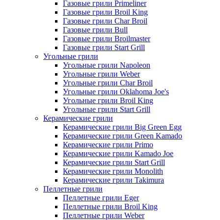
Газовые грили Primeliner
Газовые грили Broil King
Газовые грили Char Broil
Газовые грили Bull
Газовые грили Broilmaster
Газовые грили Start Grill
Угольные грили
Угольные грили Napoleon
Угольные грили Weber
Угольные грили Char Broil
Угольные грили Oklahoma Joe's
Угольные грили Broil King
Угольные грили Start Grill
Керамические грили
Керамические грили Big Green Egg
Керамические грили Green Kamado
Керамические грили Primo
Керамические грили Kamado Joe
Керамические грили Start Grill
Керамические грили Monolith
Керамические грили Takimura
Пеллетные грили
Пеллетные грили Eger
Пеллетные грили Broil King
Пеллетные грили Weber