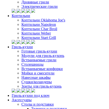
Дровяные грили
Электрические грили
Коптильни
Коптильни Oklahoma Joe's
Коптильни Napoleon
Коптильни Char Broil
Коптильни Weber
Коптильни Start Grill
Гриль-кухни
Готовые гриль-кухни
Модули для гриль-кухонь
Встраиваемые грили
Столешницы
Встраиваемые конфорки
Мойки и смесители
Навесные шкафы
Сушки/коландеры
Зонты для гриль-кухонь
Гриль-кухни под ключ
Аксессуары
Столы и подставки
Тележки и подставки