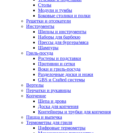
Столы
Модули и тумбы
Боковые столики и полки
Решетки и отсекатели
Инструменты
Щипцы и инструменты
Наборы для барбекю
Прессы для бургера/мяса
Шампуры
Гриль-посуда
Ростеры и подставки
Противни и сетки
Воки и гриль-посуда
Разделочные доски и ножи
GBS и Crafted системы
Вертелы
Перчатки и рукавицы
Копчение
Щепа и дрова
Доска для копчения
Контейнеры и трубки для копчения
Пицца и выпечка
Термометры для гриля
Цифровые термометры