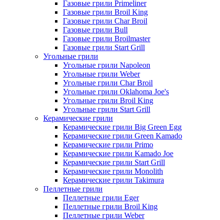
Газовые грили Primeliner
Газовые грили Broil King
Газовые грили Char Broil
Газовые грили Bull
Газовые грили Broilmaster
Газовые грили Start Grill
Угольные грили
Угольные грили Napoleon
Угольные грили Weber
Угольные грили Char Broil
Угольные грили Oklahoma Joe's
Угольные грили Broil King
Угольные грили Start Grill
Керамические грили
Керамические грили Big Green Egg
Керамические грили Green Kamado
Керамические грили Primo
Керамические грили Kamado Joe
Керамические грили Start Grill
Керамические грили Monolith
Керамические грили Takimura
Пеллетные грили
Пеллетные грили Eger
Пеллетные грили Broil King
Пеллетные грили Weber