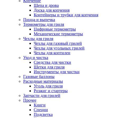
Копчение
Щепа и дрова
Доска для копчения
Контейнеры и трубки для копчения
Пицца и выпечка
Термометры для гриля
Цифровые термометры
Механические термометры
Чехлы для гриля
Чехлы для газовый грилей
Чехлы для угольных грилей
Чехлы для коптилен
Уход и чистка
Средства для чистки
Щетки для гриля
Инструменты для чистки
Газовые баллоны
Расходные материалы
Уголь для гриля
Розжиг и стартеры
Запчасти для грилей
Прочее
Книги
Специи
Подсветка