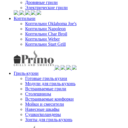
Дровяные грили
Электрические грили
Коптильни
Коптильни Oklahoma Joe's
Коптильни Napoleon
Коптильни Char Broil
Коптильни Weber
Коптильни Start Grill
Гриль-кухни
Готовые гриль-кухни
Модули для гриль-кухонь
Встраиваемые грили
Столешницы
Встраиваемые конфорки
Мойки и смесители
Навесные шкафы
Сушки/коландеры
Зонты для гриль-кухонь