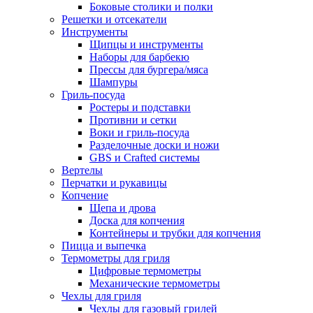
Боковые столики и полки
Решетки и отсекатели
Инструменты
Щипцы и инструменты
Наборы для барбекю
Прессы для бургера/мяса
Шампуры
Гриль-посуда
Ростеры и подставки
Противни и сетки
Воки и гриль-посуда
Разделочные доски и ножи
GBS и Crafted системы
Вертелы
Перчатки и рукавицы
Копчение
Щепа и дрова
Доска для копчения
Контейнеры и трубки для копчения
Пицца и выпечка
Термометры для гриля
Цифровые термометры
Механические термометры
Чехлы для гриля
Чехлы для газовый грилей