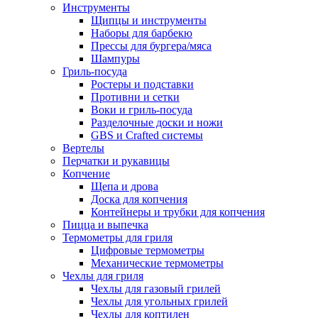
Инструменты
Щипцы и инструменты
Наборы для барбекю
Прессы для бургера/мяса
Шампуры
Гриль-посуда
Ростеры и подставки
Противни и сетки
Воки и гриль-посуда
Разделочные доски и ножи
GBS и Crafted системы
Вертелы
Перчатки и рукавицы
Копчение
Щепа и дрова
Доска для копчения
Контейнеры и трубки для копчения
Пицца и выпечка
Термометры для гриля
Цифровые термометры
Механические термометры
Чехлы для гриля
Чехлы для газовый грилей
Чехлы для угольных грилей
Чехлы для коптилен