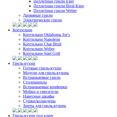
Пеллетные грили Eger
Пеллетные грили Broil King
Пеллетные грили Weber
Дровяные грили
Электрические грили
Коптильни
Коптильни Oklahoma Joe's
Коптильни Napoleon
Коптильни Char Broil
Коптильни Weber
Коптильни Start Grill
Гриль-кухни
Готовые гриль-кухни
Модули для гриль-кухонь
Встраиваемые грили
Столешницы
Встраиваемые конфорки
Мойки и смесители
Навесные шкафы
Сушки/коландеры
Зонты для гриль-кухонь
Гриль-кухни под ключ