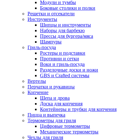
Модули и тумбы
Боковые столики и полки
Решетки и отсекатели
Инструменты
Щипцы и инструменты
Наборы для барбекю
Прессы для бургера/мяса
Шампуры
Гриль-посуда
Ростеры и подставки
Противни и сетки
Воки и гриль-посуда
Разделочные доски и ножи
GBS и Crafted системы
Вертелы
Перчатки и рукавицы
Копчение
Щепа и дрова
Доска для копчения
Контейнеры и трубки для копчения
Пицца и выпечка
Термометры для гриля
Цифровые термометры
Механические термометры
Чехлы для гриля