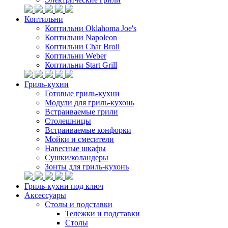
Коптильни
Коптильни Oklahoma Joe's
Коптильни Napoleon
Коптильни Char Broil
Коптильни Weber
Коптильни Start Grill
Гриль-кухни
Готовые гриль-кухни
Модули для гриль-кухонь
Встраиваемые грили
Столешницы
Встраиваемые конфорки
Мойки и смесители
Навесные шкафы
Сушки/коландеры
Зонты для гриль-кухонь
Гриль-кухни под ключ
Аксессуары
Столы и подставки
Тележки и подставки
Столы