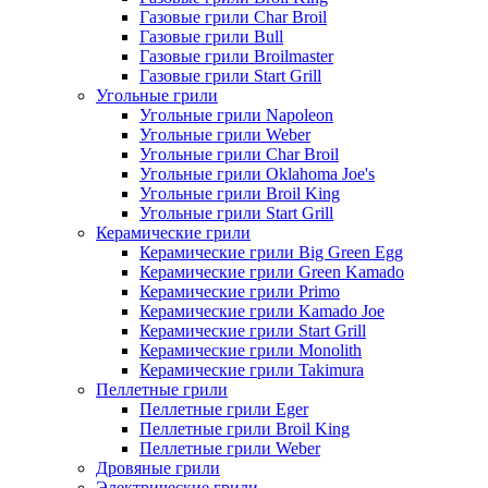
Газовые грили Char Broil
Газовые грили Bull
Газовые грили Broilmaster
Газовые грили Start Grill
Угольные грили
Угольные грили Napoleon
Угольные грили Weber
Угольные грили Char Broil
Угольные грили Oklahoma Joe's
Угольные грили Broil King
Угольные грили Start Grill
Керамические грили
Керамические грили Big Green Egg
Керамические грили Green Kamado
Керамические грили Primo
Керамические грили Kamado Joe
Керамические грили Start Grill
Керамические грили Monolith
Керамические грили Takimura
Пеллетные грили
Пеллетные грили Eger
Пеллетные грили Broil King
Пеллетные грили Weber
Дровяные грили
Электрические грили