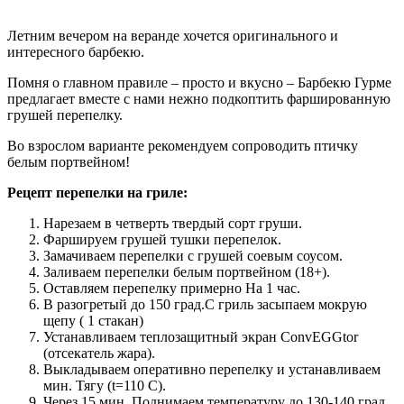
Летним вечером на веранде хочется оригинального и
интересного барбекю.
Помня о главном правиле – просто и вкусно – Барбекю Гурме
предлагает вместе с нами нежно подкоптить фаршированную
грушей перепелку.
Во взрослом варианте рекомендуем сопроводить птичку
белым портвейном!
Рецепт перепелки на гриле:
Нарезаем в четверть твердый сорт груши.
Фаршируем грушей тушки перепелок.
Замачиваем перепелки с грушей соевым соусом.
Заливаем перепелки белым портвейном (18+).
Оставляем перепелку примерно На 1 час.
В разогретый до 150 град.С гриль засыпаем мокрую
щепу ( 1 стакан)
Устанавливаем теплозащитный экран ConvEGGtor
(отсекатель жара).
Выкладываем оперативно перепелку и устанавливаем
мин. Тягу (t=110 C).
Через 15 мин. Поднимаем температуру до 130-140 град.