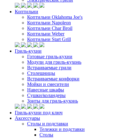
Коптильни
Коптильни Oklahoma Joe's
Коптильни Napoleon
Коптильни Char Broil
Коптильни Weber
Коптильни Start Grill
Гриль-кухни
Готовые гриль-кухни
Модули для гриль-кухонь
Встраиваемые грили
Столешницы
Встраиваемые конфорки
Мойки и смесители
Навесные шкафы
Сушки/коландеры
Зонты для гриль-кухонь
Гриль-кухни под ключ
Аксессуары
Столы и подставки
Тележки и подставки
Столы