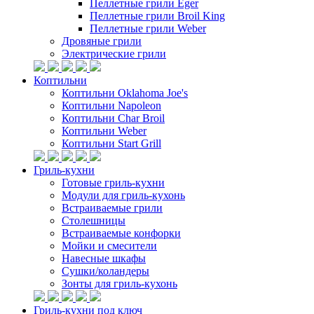
Пеллетные грили Eger
Пеллетные грили Broil King
Пеллетные грили Weber
Дровяные грили
Электрические грили
Коптильни
Коптильни Oklahoma Joe's
Коптильни Napoleon
Коптильни Char Broil
Коптильни Weber
Коптильни Start Grill
Гриль-кухни
Готовые гриль-кухни
Модули для гриль-кухонь
Встраиваемые грили
Столешницы
Встраиваемые конфорки
Мойки и смесители
Навесные шкафы
Сушки/коландеры
Зонты для гриль-кухонь
Гриль-кухни под ключ