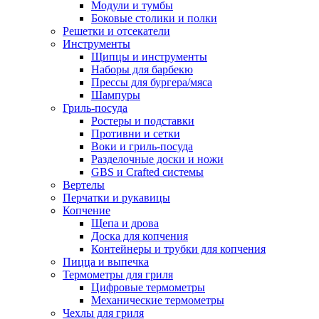
Модули и тумбы
Боковые столики и полки
Решетки и отсекатели
Инструменты
Щипцы и инструменты
Наборы для барбекю
Прессы для бургера/мяса
Шампуры
Гриль-посуда
Ростеры и подставки
Противни и сетки
Воки и гриль-посуда
Разделочные доски и ножи
GBS и Crafted системы
Вертелы
Перчатки и рукавицы
Копчение
Щепа и дрова
Доска для копчения
Контейнеры и трубки для копчения
Пицца и выпечка
Термометры для гриля
Цифровые термометры
Механические термометры
Чехлы для гриля