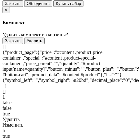
Закрыть
Объединить
Купить набор
×
Комплект
Удалить комплект из корзины?
Закрыть
Удалить
[]
{"product_page":{"price":"#content .product-price-
container","special":"#content .product-special-
container","price_parent":"","quantity":"#product
input[name=quantity]","button_minus":"","button_plus":"","button":
#button-cart","product_data":"#content #product"},"list":""}
{"symbol_left":"","symbol_right":"\u20bd","decimal_place":"0","dec
"}
[]
1
false
false
true
Удалить
Изменить
tr
true