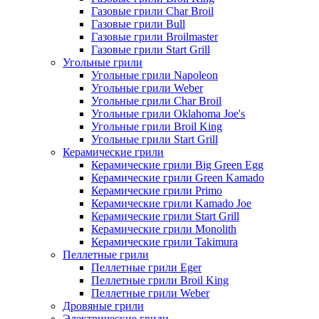
Газовые грили Char Broil
Газовые грили Bull
Газовые грили Broilmaster
Газовые грили Start Grill
Угольные грили
Угольные грили Napoleon
Угольные грили Weber
Угольные грили Char Broil
Угольные грили Oklahoma Joe's
Угольные грили Broil King
Угольные грили Start Grill
Керамические грили
Керамические грили Big Green Egg
Керамические грили Green Kamado
Керамические грили Primo
Керамические грили Kamado Joe
Керамические грили Start Grill
Керамические грили Monolith
Керамические грили Takimura
Пеллетные грили
Пеллетные грили Eger
Пеллетные грили Broil King
Пеллетные грили Weber
Дровяные грили
Электрические грили