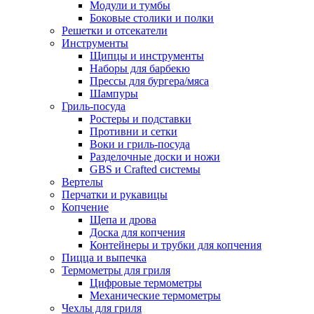
Модули и тумбы
Боковые столики и полки
Решетки и отсекатели
Инструменты
Щипцы и инструменты
Наборы для барбекю
Прессы для бургера/мяса
Шампуры
Гриль-посуда
Ростеры и подставки
Противни и сетки
Воки и гриль-посуда
Разделочные доски и ножи
GBS и Crafted системы
Вертелы
Перчатки и рукавицы
Копчение
Щепа и дрова
Доска для копчения
Контейнеры и трубки для копчения
Пицца и выпечка
Термометры для гриля
Цифровые термометры
Механические термометры
Чехлы для гриля