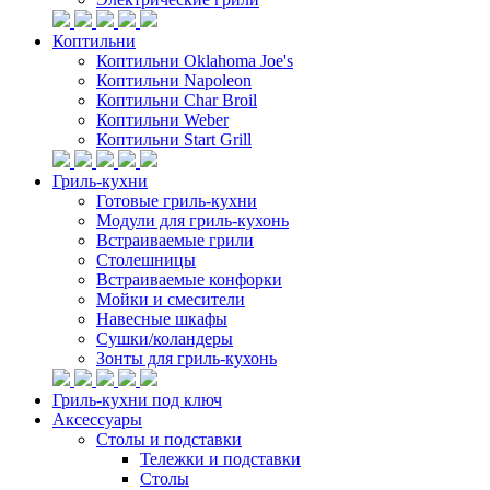
Коптильни
Коптильни Oklahoma Joe's
Коптильни Napoleon
Коптильни Char Broil
Коптильни Weber
Коптильни Start Grill
Гриль-кухни
Готовые гриль-кухни
Модули для гриль-кухонь
Встраиваемые грили
Столешницы
Встраиваемые конфорки
Мойки и смесители
Навесные шкафы
Сушки/коландеры
Зонты для гриль-кухонь
Гриль-кухни под ключ
Аксессуары
Столы и подставки
Тележки и подставки
Столы