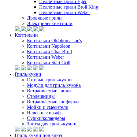
Пеллетные грили Eger
Пеллетные грили Broil King
Пеллетные грили Weber
Дровяные грили
Электрические грили
Коптильни
Коптильни Oklahoma Joe's
Коптильни Napoleon
Коптильни Char Broil
Коптильни Weber
Коптильни Start Grill
Гриль-кухни
Готовые гриль-кухни
Модули для гриль-кухонь
Встраиваемые грили
Столешницы
Встраиваемые конфорки
Мойки и смесители
Навесные шкафы
Сушки/коландеры
Зонты для гриль-кухонь
Гриль-кухни под ключ