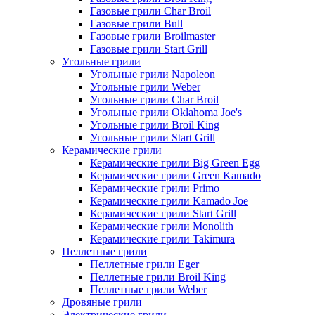
Газовые грили Char Broil
Газовые грили Bull
Газовые грили Broilmaster
Газовые грили Start Grill
Угольные грили
Угольные грили Napoleon
Угольные грили Weber
Угольные грили Char Broil
Угольные грили Oklahoma Joe's
Угольные грили Broil King
Угольные грили Start Grill
Керамические грили
Керамические грили Big Green Egg
Керамические грили Green Kamado
Керамические грили Primo
Керамические грили Kamado Joe
Керамические грили Start Grill
Керамические грили Monolith
Керамические грили Takimura
Пеллетные грили
Пеллетные грили Eger
Пеллетные грили Broil King
Пеллетные грили Weber
Дровяные грили
Электрические грили