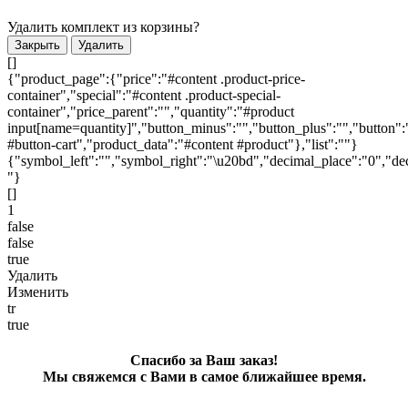
Удалить комплект из корзины?
Закрыть
Удалить
[]
{"product_page":{"price":"#content .product-price-
container","special":"#content .product-special-
container","price_parent":"","quantity":"#product
input[name=quantity]","button_minus":"","button_plus":"","button":
#button-cart","product_data":"#content #product"},"list":""}
{"symbol_left":"","symbol_right":"\u20bd","decimal_place":"0","dec
"}
[]
1
false
false
true
Удалить
Изменить
tr
true
Спасибо за Ваш заказ!
Мы свяжемся с Вами в самое ближайшее время.