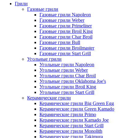
Грили
Газовые грили
Газовые грили Napoleon
Газовые грили Weber
Газовые грили Primeliner
Газовые грили Broil King
Газовые грили Char Broil
Газовые грили Bull
Газовые грили Broilmaster
Газовые грили Start Grill
Угольные грили
Угольные грили Napoleon
Угольные грили Weber
Угольные грили Char Broil
Угольные грили Oklahoma Joe's
Угольные грили Broil King
Угольные грили Start Grill
Керамические грили
Керамические грили Big Green Egg
Керамические грили Green Kamado
Керамические грили Primo
Керамические грили Kamado Joe
Керамические грили Start Grill
Керамические грили Monolith
Керамические грили Takimura