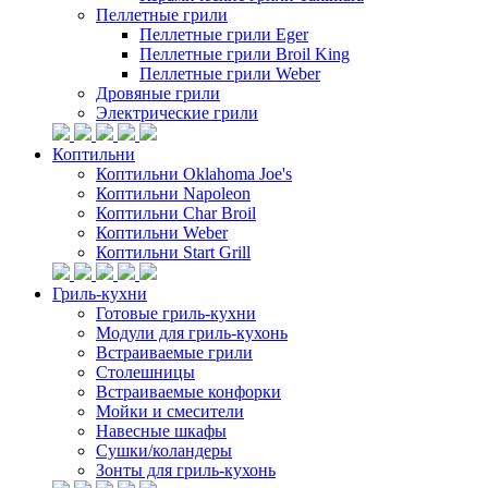
Пеллетные грили
Пеллетные грили Eger
Пеллетные грили Broil King
Пеллетные грили Weber
Дровяные грили
Электрические грили
Коптильни
Коптильни Oklahoma Joe's
Коптильни Napoleon
Коптильни Char Broil
Коптильни Weber
Коптильни Start Grill
Гриль-кухни
Готовые гриль-кухни
Модули для гриль-кухонь
Встраиваемые грили
Столешницы
Встраиваемые конфорки
Мойки и смесители
Навесные шкафы
Сушки/коландеры
Зонты для гриль-кухонь