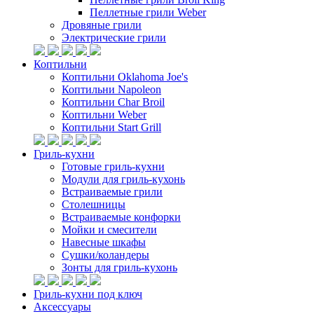
Пеллетные грили Weber
Дровяные грили
Электрические грили
Коптильни
Коптильни Oklahoma Joe's
Коптильни Napoleon
Коптильни Char Broil
Коптильни Weber
Коптильни Start Grill
Гриль-кухни
Готовые гриль-кухни
Модули для гриль-кухонь
Встраиваемые грили
Столешницы
Встраиваемые конфорки
Мойки и смесители
Навесные шкафы
Сушки/коландеры
Зонты для гриль-кухонь
Гриль-кухни под ключ
Аксессуары