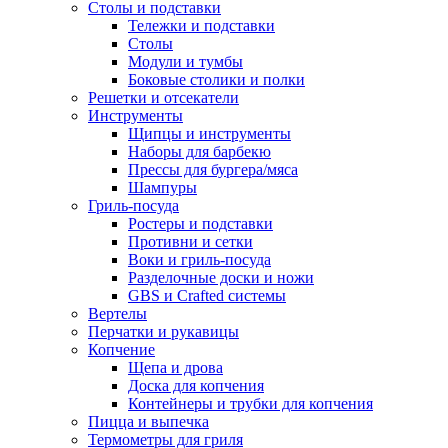
Столы и подставки
Тележки и подставки
Столы
Модули и тумбы
Боковые столики и полки
Решетки и отсекатели
Инструменты
Щипцы и инструменты
Наборы для барбекю
Прессы для бургера/мяса
Шампуры
Гриль-посуда
Ростеры и подставки
Противни и сетки
Воки и гриль-посуда
Разделочные доски и ножи
GBS и Crafted системы
Вертелы
Перчатки и рукавицы
Копчение
Щепа и дрова
Доска для копчения
Контейнеры и трубки для копчения
Пицца и выпечка
Термометры для гриля