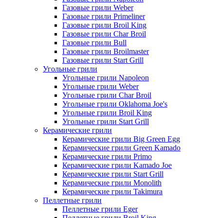
Газовые грили Weber
Газовые грили Primeliner
Газовые грили Broil King
Газовые грили Char Broil
Газовые грили Bull
Газовые грили Broilmaster
Газовые грили Start Grill
Угольные грили
Угольные грили Napoleon
Угольные грили Weber
Угольные грили Char Broil
Угольные грили Oklahoma Joe's
Угольные грили Broil King
Угольные грили Start Grill
Керамические грили
Керамические грили Big Green Egg
Керамические грили Green Kamado
Керамические грили Primo
Керамические грили Kamado Joe
Керамические грили Start Grill
Керамические грили Monolith
Керамические грили Takimura
Пеллетные грили
Пеллетные грили Eger
Пеллетные грили Broil King