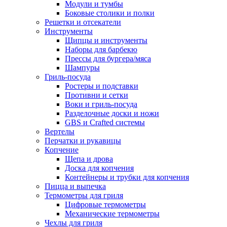
Модули и тумбы
Боковые столики и полки
Решетки и отсекатели
Инструменты
Щипцы и инструменты
Наборы для барбекю
Прессы для бургера/мяса
Шампуры
Гриль-посуда
Ростеры и подставки
Противни и сетки
Воки и гриль-посуда
Разделочные доски и ножи
GBS и Crafted системы
Вертелы
Перчатки и рукавицы
Копчение
Щепа и дрова
Доска для копчения
Контейнеры и трубки для копчения
Пицца и выпечка
Термометры для гриля
Цифровые термометры
Механические термометры
Чехлы для гриля