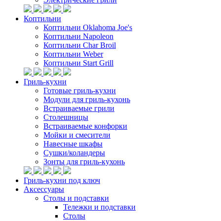
Коптильни
Коптильни Oklahoma Joe's
Коптильни Napoleon
Коптильни Char Broil
Коптильни Weber
Коптильни Start Grill
Гриль-кухни
Готовые гриль-кухни
Модули для гриль-кухонь
Встраиваемые грили
Столешницы
Встраиваемые конфорки
Мойки и смесители
Навесные шкафы
Сушки/коландеры
Зонты для гриль-кухонь
Гриль-кухни под ключ
Аксессуары
Столы и подставки
Тележки и подставки
Столы