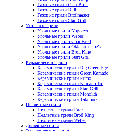
Газовые грили Char Broil
Газовые грили Bull
Газовые грили Broilmaster
Газовые грили Start Grill
Угольные грили
Угольные грили Napoleon
Угольные грили Weber
Угольные грили Char Broil
Угольные грили Oklahoma Joe's
Угольные грили Broil King
Угольные грили Start Grill
Керамические грили
Керамические грили Big Green Egg
Керамические грили Green Kamado
Керамические грили Primo
Керамические грили Kamado Joe
Керамические грили Start Grill
Керамические грили Monolith
Керамические грили Takimura
Пеллетные грили
Пеллетные грили Eger
Пеллетные грили Broil King
Пеллетные грили Weber
Дровяные грили
Электрические грили