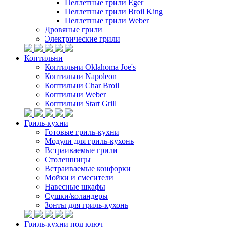
Пеллетные грили Eger
Пеллетные грили Broil King
Пеллетные грили Weber
Дровяные грили
Электрические грили
Коптильни
Коптильни Oklahoma Joe's
Коптильни Napoleon
Коптильни Char Broil
Коптильни Weber
Коптильни Start Grill
Гриль-кухни
Готовые гриль-кухни
Модули для гриль-кухонь
Встраиваемые грили
Столешницы
Встраиваемые конфорки
Мойки и смесители
Навесные шкафы
Сушки/коландеры
Зонты для гриль-кухонь
Гриль-кухни под ключ