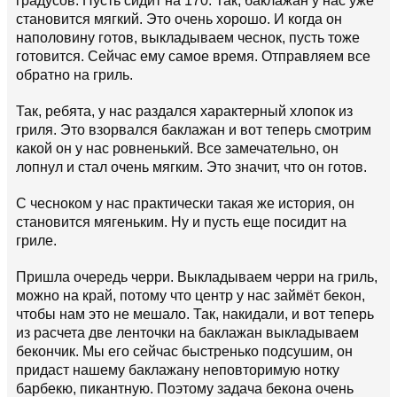
градусов. Пусть сидит на 170. Так, баклажан у нас уже
становится мягкий. Это очень хорошо. И когда он
наполовину готов, выкладываем чеснок, пусть тоже
готовится. Сейчас ему самое время. Отправляем все
обратно на гриль.
Так, ребята, у нас раздался характерный хлопок из
гриля. Это взорвался баклажан и вот теперь смотрим
какой он у нас ровненький. Все замечательно, он
лопнул и стал очень мягким. Это значит, что он готов.
С чесноком у нас практически такая же история, он
становится мягеньким. Ну и пусть еще посидит на
гриле.
Пришла очередь черри. Выкладываем черри на гриль,
можно на край, потому что центр у нас займёт бекон,
чтобы нам это не мешало. Так, накидали, и вот теперь
из расчета две ленточки на баклажан выкладываем
бекончик. Мы его сейчас быстренько подсушим, он
придаст нашему баклажану неповторимую нотку
барбекю, пикантную. Поэтому задача бекона очень