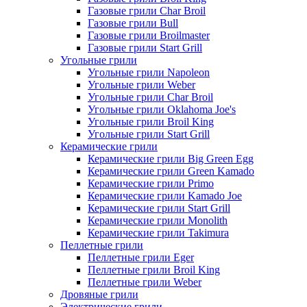
Газовые грили Char Broil
Газовые грили Bull
Газовые грили Broilmaster
Газовые грили Start Grill
Угольные грили
Угольные грили Napoleon
Угольные грили Weber
Угольные грили Char Broil
Угольные грили Oklahoma Joe's
Угольные грили Broil King
Угольные грили Start Grill
Керамические грили
Керамические грили Big Green Egg
Керамические грили Green Kamado
Керамические грили Primo
Керамические грили Kamado Joe
Керамические грили Start Grill
Керамические грили Monolith
Керамические грили Takimura
Пеллетные грили
Пеллетные грили Eger
Пеллетные грили Broil King
Пеллетные грили Weber
Дровяные грили
Электрические грили