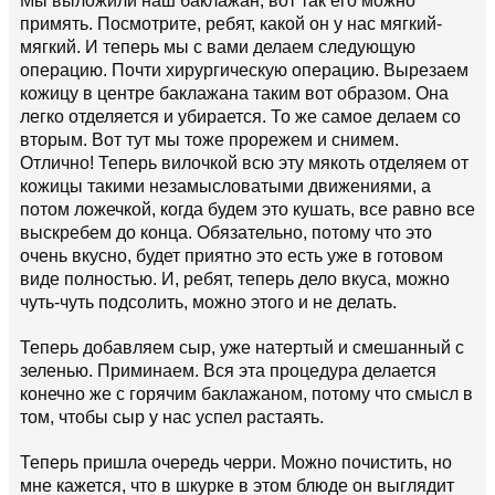
Мы выложили наш баклажан, вот так его можно
примять. Посмотрите, ребят, какой он у нас мягкий-
мягкий. И теперь мы с вами делаем следующую
операцию. Почти хирургическую операцию. Вырезаем
кожицу в центре баклажана таким вот образом. Она
легко отделяется и убирается. То же самое делаем со
вторым. Вот тут мы тоже прорежем и снимем.
Отлично! Теперь вилочкой всю эту мякоть отделяем от
кожицы такими незамысловатыми движениями, а
потом ложечкой, когда будем это кушать, все равно все
выскребем до конца. Обязательно, потому что это
очень вкусно, будет приятно это есть уже в готовом
виде полностью. И, ребят, теперь дело вкуса, можно
чуть-чуть подсолить, можно этого и не делать.
Теперь добавляем сыр, уже натертый и смешанный с
зеленью. Приминаем. Вся эта процедура делается
конечно же с горячим баклажаном, потому что смысл в
том, чтобы сыр у нас успел растаять.
Теперь пришла очередь черри. Можно почистить, но
мне кажется, что в шкурке в этом блюде он выглядит