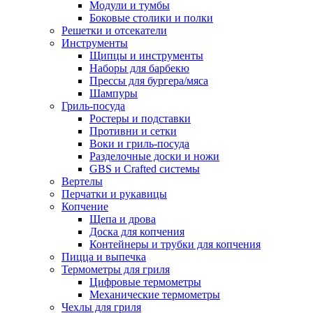
Модули и тумбы
Боковые столики и полки
Решетки и отсекатели
Инструменты
Щипцы и инструменты
Наборы для барбекю
Прессы для бургера/мяса
Шампуры
Гриль-посуда
Ростеры и подставки
Противни и сетки
Воки и гриль-посуда
Разделочные доски и ножи
GBS и Crafted системы
Вертелы
Перчатки и рукавицы
Копчение
Щепа и дрова
Доска для копчения
Контейнеры и трубки для копчения
Пицца и выпечка
Термометры для гриля
Цифровые термометры
Механические термометры
Чехлы для гриля