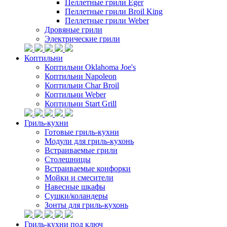
Пеллетные грили Eger
Пеллетные грили Broil King
Пеллетные грили Weber
Дровяные грили
Электрические грили
Коптильни
Коптильни Oklahoma Joe's
Коптильни Napoleon
Коптильни Char Broil
Коптильни Weber
Коптильни Start Grill
Гриль-кухни
Готовые гриль-кухни
Модули для гриль-кухонь
Встраиваемые грили
Столешницы
Встраиваемые конфорки
Мойки и смесители
Навесные шкафы
Сушки/коландеры
Зонты для гриль-кухонь
Гриль-кухни под ключ