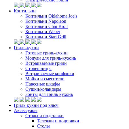
Коптильни
Коптильни Oklahoma Joe's
Коптильни Napoleon
Коптильни Char Broil
Коптильни Weber
Коптильни Start Grill
Гриль-кухни
Готовые гриль-кухни
Модули для гриль-кухонь
Встраиваемые грили
Столешницы
Встраиваемые конфорки
Мойки и смесители
Навесные шкафы
Сушки/коландеры
Зонты для гриль-кухонь
Гриль-кухни под ключ
Аксессуары
Столы и подставки
Тележки и подставки
Столы