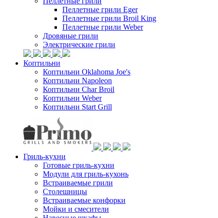
Пеллетные грили
Пеллетные грили Eger
Пеллетные грили Broil King
Пеллетные грили Weber
Дровяные грили
Электрические грили
Коптильни
Коптильни Oklahoma Joe's
Коптильни Napoleon
Коптильни Char Broil
Коптильни Weber
Коптильни Start Grill
Гриль-кухни
Готовые гриль-кухни
Модули для гриль-кухонь
Встраиваемые грили
Столешницы
Встраиваемые конфорки
Мойки и смесители
Навесные шкафы