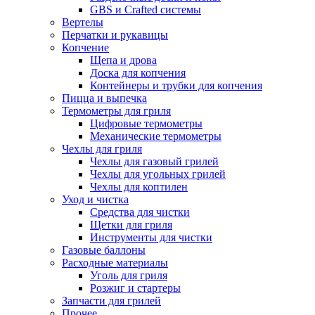
GBS и Crafted системы
Вертелы
Перчатки и рукавицы
Копчение
Щепа и дрова
Доска для копчения
Контейнеры и трубки для копчения
Пицца и выпечка
Термометры для гриля
Цифровые термометры
Механические термометры
Чехлы для гриля
Чехлы для газовый грилей
Чехлы для угольных грилей
Чехлы для коптилен
Уход и чистка
Средства для чистки
Щетки для гриля
Инструменты для чистки
Газовые баллоны
Расходные материалы
Уголь для гриля
Розжиг и стартеры
Запчасти для грилей
Прочее