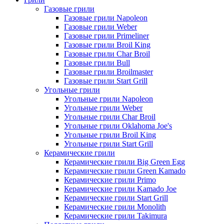
Газовые грили
Газовые грили Napoleon
Газовые грили Weber
Газовые грили Primeliner
Газовые грили Broil King
Газовые грили Char Broil
Газовые грили Bull
Газовые грили Broilmaster
Газовые грили Start Grill
Угольные грили
Угольные грили Napoleon
Угольные грили Weber
Угольные грили Char Broil
Угольные грили Oklahoma Joe's
Угольные грили Broil King
Угольные грили Start Grill
Керамические грили
Керамические грили Big Green Egg
Керамические грили Green Kamado
Керамические грили Primo
Керамические грили Kamado Joe
Керамические грили Start Grill
Керамические грили Monolith
Керамические грили Takimura