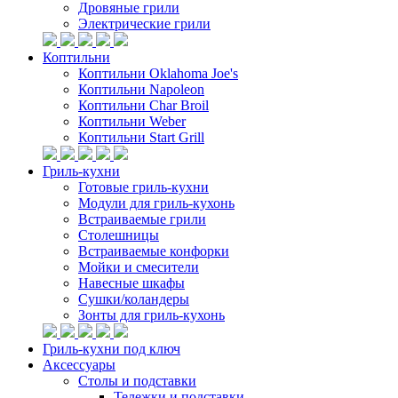
Дровяные грили
Электрические грили
Коптильни
Коптильни Oklahoma Joe's
Коптильни Napoleon
Коптильни Char Broil
Коптильни Weber
Коптильни Start Grill
Гриль-кухни
Готовые гриль-кухни
Модули для гриль-кухонь
Встраиваемые грили
Столешницы
Встраиваемые конфорки
Мойки и смесители
Навесные шкафы
Сушки/коландеры
Зонты для гриль-кухонь
Гриль-кухни под ключ
Аксессуары
Столы и подставки
Тележки и подставки