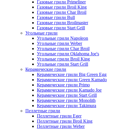
Газовые грили Primeliner
Газовые грили Broil King
Газовые грили Char Broil
Газовые грили Bull
Газовые грили Broilmaster
Газовые грили Start Grill
Угольные грили
Угольные грили Napoleon
Угольные грили Weber
Угольные грили Char Broil
Угольные грили Oklahoma Joe's
Угольные грили Broil King
Угольные грили Start Grill
Керамические грили
Керамические грили Big Green Egg
Керамические грили Green Kamado
Керамические грили Primo
Керамические грили Kamado Joe
Керамические грили Start Grill
Керамические грили Monolith
Керамические грили Takimura
Пеллетные грили
Пеллетные грили Eger
Пеллетные грили Broil King
Пеллетные грили Weber