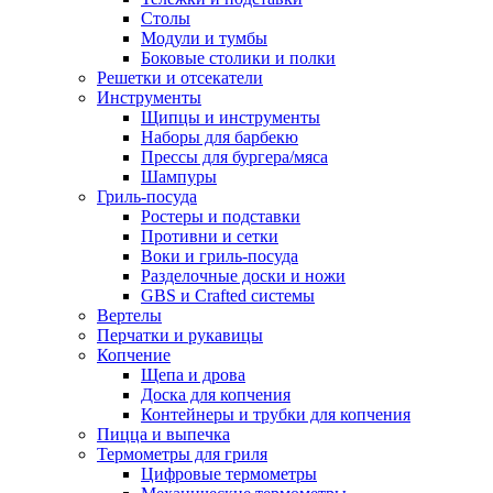
Столы
Модули и тумбы
Боковые столики и полки
Решетки и отсекатели
Инструменты
Щипцы и инструменты
Наборы для барбекю
Прессы для бургера/мяса
Шампуры
Гриль-посуда
Ростеры и подставки
Противни и сетки
Воки и гриль-посуда
Разделочные доски и ножи
GBS и Crafted системы
Вертелы
Перчатки и рукавицы
Копчение
Щепа и дрова
Доска для копчения
Контейнеры и трубки для копчения
Пицца и выпечка
Термометры для гриля
Цифровые термометры