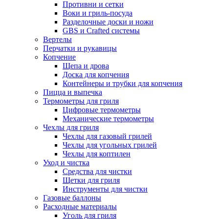
Противни и сетки
Воки и гриль-посуда
Разделочные доски и ножи
GBS и Crafted системы
Вертелы
Перчатки и рукавицы
Копчение
Щепа и дрова
Доска для копчения
Контейнеры и трубки для копчения
Пицца и выпечка
Термометры для гриля
Цифровые термометры
Механические термометры
Чехлы для гриля
Чехлы для газовый грилей
Чехлы для угольных грилей
Чехлы для коптилен
Уход и чистка
Средства для чистки
Щетки для гриля
Инструменты для чистки
Газовые баллоны
Расходные материалы
Уголь для гриля