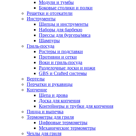
Модули и тумбы
Боковые столики и полки
Решетки и отсекатели
Инструменты
Щипцы и инструменты
Наборы для барбекю
Прессы для бургера/мяса
Шампуры
Гриль-посуда
Ростеры и подставки
Противни и сетки
Воки и гриль-посуда
Разделочные доски и ножи
GBS и Crafted системы
Вертелы
Перчатки и рукавицы
Копчение
Щепа и дрова
Доска для копчения
Контейнеры и трубки для копчения
Пицца и выпечка
Термометры для гриля
Цифровые термометры
Механические термометры
Чехлы для гриля