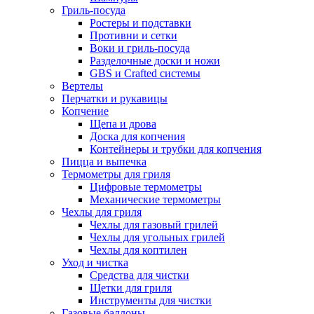
Гриль-посуда
Ростеры и подставки
Противни и сетки
Воки и гриль-посуда
Разделочные доски и ножи
GBS и Crafted системы
Вертелы
Перчатки и рукавицы
Копчение
Щепа и дрова
Доска для копчения
Контейнеры и трубки для копчения
Пицца и выпечка
Термометры для гриля
Цифровые термометры
Механические термометры
Чехлы для гриля
Чехлы для газовый грилей
Чехлы для угольных грилей
Чехлы для коптилен
Уход и чистка
Средства для чистки
Щетки для гриля
Инструменты для чистки
Газовые баллоны