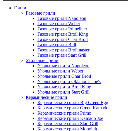
Грили
Газовые грили
Газовые грили Napoleon
Газовые грили Weber
Газовые грили Primeliner
Газовые грили Broil King
Газовые грили Char Broil
Газовые грили Bull
Газовые грили Broilmaster
Газовые грили Start Grill
Угольные грили
Угольные грили Napoleon
Угольные грили Weber
Угольные грили Char Broil
Угольные грили Oklahoma Joe's
Угольные грили Broil King
Угольные грили Start Grill
Керамические грили
Керамические грили Big Green Egg
Керамические грили Green Kamado
Керамические грили Primo
Керамические грили Kamado Joe
Керамические грили Start Grill
Керамические грили Monolith