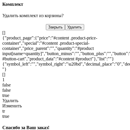
Комплект
Удалить комплект из корзины?
Закрыть
Удалить
[]
{"product_page":{"price":"#content .product-price-
container","special":"#content .product-special-
container","price_parent":"","quantity":"#product
input[name=quantity]","button_minus":"","button_plus":"","button":
#button-cart","product_data":"#content #product"},"list":""}
{"symbol_left":"","symbol_right":"\u20bd","decimal_place":"0","dec
"}
[]
1
false
false
true
Удалить
Изменить
tr
true
Спасибо за Ваш заказ!