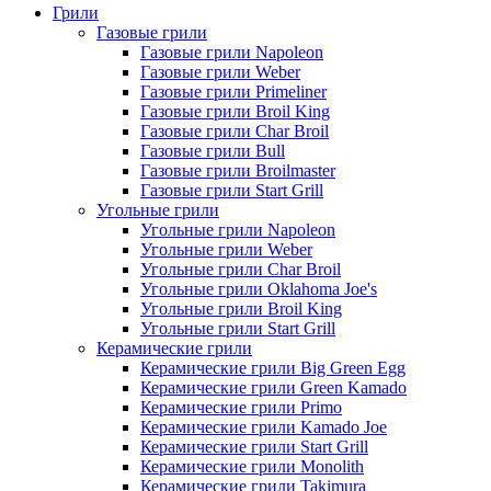
Грили
Газовые грили
Газовые грили Napoleon
Газовые грили Weber
Газовые грили Primeliner
Газовые грили Broil King
Газовые грили Char Broil
Газовые грили Bull
Газовые грили Broilmaster
Газовые грили Start Grill
Угольные грили
Угольные грили Napoleon
Угольные грили Weber
Угольные грили Char Broil
Угольные грили Oklahoma Joe's
Угольные грили Broil King
Угольные грили Start Grill
Керамические грили
Керамические грили Big Green Egg
Керамические грили Green Kamado
Керамические грили Primo
Керамические грили Kamado Joe
Керамические грили Start Grill
Керамические грили Monolith
Керамические грили Takimura