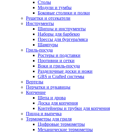
Столы
Модули и тумбы
Боковые столики и полки
Решетки и отсекатели
Инструменты
Щипцы и инструменты
Наборы для барбекю
Прессы для бургера/мяса
Шампуры
Гриль-посуда
Ростеры и подставки
Противни и сетки
Воки и гриль-посуда
Разделочные доски и ножи
GBS и Crafted системы
Вертелы
Перчатки и рукавицы
Копчение
Щепа и дрова
Доска для копчения
Контейнеры и трубки для копчения
Пицца и выпечка
Термометры для гриля
Цифровые термометры
Механические термометры