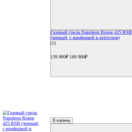
Электрические грили
Коптильни
Коптильни Oklahoma Joe's
Коптильни Napoleon
Коптильни Char Broil
Коптильни Weber
Газовый гриль Napoleon Rogue 425 RSB
Коптильни Start Grill
(черный, с конфоркой и вертелом)
Гриль-кухни
(1)
Готовые гриль-кухни
Встраиваемые грили
Встраиваемые конфорки
139 900₽
169 900₽
Модули для гриль-кухонь
Столешницы
Мойки и смесители
Сушки/коландеры
Зонты для гриль-кухонь
Навесные шкафы
Гриль-кухни под ключ
Аксессуары для гриля
Столы и подставки
Тележки и подставки
Столы
Модули и тумбы
В корзину
Боковые столики и полки
Решетки и отсекатели