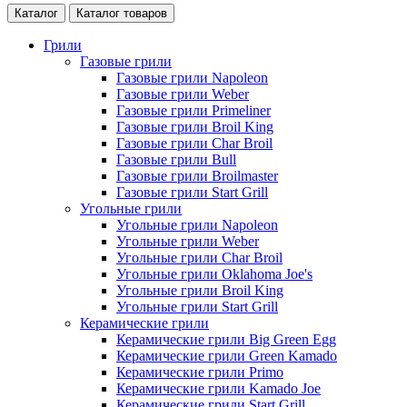
Каталог
Каталог товаров
Грили
Газовые грили
Газовые грили Napoleon
Газовые грили Weber
Газовые грили Primeliner
Газовые грили Broil King
Газовые грили Char Broil
Газовые грили Bull
Газовые грили Broilmaster
Газовые грили Start Grill
Угольные грили
Угольные грили Napoleon
Угольные грили Weber
Угольные грили Char Broil
Угольные грили Oklahoma Joe's
Угольные грили Broil King
Угольные грили Start Grill
Керамические грили
Керамические грили Big Green Egg
Керамические грили Green Kamado
Керамические грили Primo
Керамические грили Kamado Joe
Керамические грили Start Grill