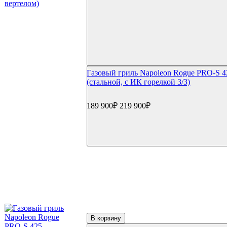
Инструменты
Щипцы и инструменты
Наборы для барбекю
Прессы для бургера/мяса
Шампуры
Гриль-посуда
Ростеры и подставки
Противни и сетки
Газовый гриль Napoleon Rogue PRO-S 4
Воки и гриль-посуда
(стальной, с ИК горелкой 3/3)
Разделочные доски и ножи
GBS и Crafted системы
189 900₽
219 900₽
Вертелы
Перчатки и рукавицы
Копчение
Щепа и дрова
Доска для копчения
Контейнеры и трубки для копчения
Пицца и выпечка
Термометры для гриля
Цифровые термометры
Механические термометры
Чехлы для гриля
Чехлы для газовый грилей
Чехлы для угольных грилей
В корзину
Чехлы для коптилен