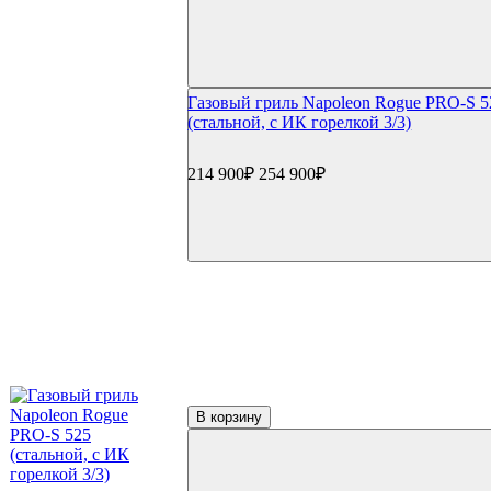
Weber Compact Kettle
Weber Original Kettle
Weber Master Touch GBS
Weber Performer GBS
Weber Summit
Газовый гриль Napoleon Rogue PRO-S 5
Weber Smokey Joe
(стальной, с ИК горелкой 3/3)
Weber Go Anywhere
Weber Smokey Mountain Cooker
Угольные грили Char Broil
214 900₽
254 900₽
Угольные грили Oklahoma Joe's
Угольные грили Broil King
Угольные грили Start Grill
Керамические грили
Керамические грили Big Green Egg
Керамические грили Green Kamado
Керамические грили Primo
Керамические грили Kamado Joe
Керамические грили Start Grill
Керамические грили Monolith
Керамические грили Takimura
Пеллетные грили
В корзину
Пеллетные грили Eger
Пеллетные грили Broil King
Пеллетные грили Weber
Дровяные грили