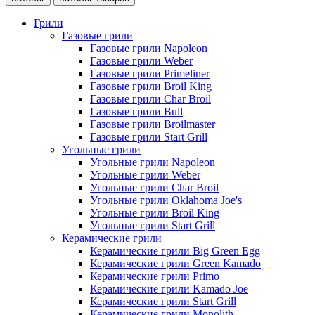
Грили
Газовые грили
Газовые грили Napoleon
Газовые грили Weber
Газовые грили Primeliner
Газовые грили Broil King
Газовые грили Char Broil
Газовые грили Bull
Газовые грили Broilmaster
Газовые грили Start Grill
Угольные грили
Угольные грили Napoleon
Угольные грили Weber
Угольные грили Char Broil
Угольные грили Oklahoma Joe's
Угольные грили Broil King
Угольные грили Start Grill
Керамические грили
Керамические грили Big Green Egg
Керамические грили Green Kamado
Керамические грили Primo
Керамические грили Kamado Joe
Керамические грили Start Grill
Керамические грили Monolith