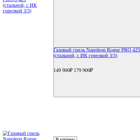
Уход и чистка
Средства для чистки
Щетки для гриля
Инструменты для чистки
Газовые баллоны
Расходные материалы
Уголь для гриля
Розжиг и стартеры
Газовый гриль Napoleon Rogue PRO 42
Запчасти для грилей
(стальной, с ИК горелкой 3/3)
Прочее
Книги
Специи
149 900₽
179 900₽
Подсветка
Коврики
Уличное оборудование
Акции
Сертификаты
Фильтр по параметрам
Цена
В корзину