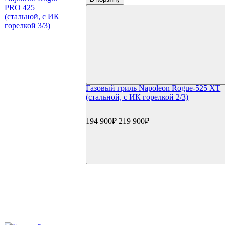
₽
Применить
Производители
(13)
Napoleon
Газовый гриль Napoleon Rogue-525 XT
(стальной, с ИК горелкой 2/3)
194 900₽
219 900₽