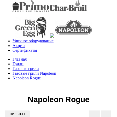
Уличное оборудование
Акции
Сертификаты
Главная
Грили
Газовые грили
Газовые грили Napoleon
Napoleon Rogue
Каталог товаров
Грили
Napoleon Rogue
Газовые грили
Газовые грили Napoleon
Napoleon Big
Napoleon Phantom
ФИЛЬТРЫ