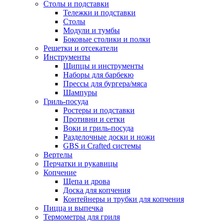
Столы и подставки
Тележки и подставки
Столы
Модули и тумбы
Боковые столики и полки
Решетки и отсекатели
Инструменты
Щипцы и инструменты
Наборы для барбекю
Прессы для бургера/мяса
Шампуры
Гриль-посуда
Ростеры и подставки
Противни и сетки
Воки и гриль-посуда
Разделочные доски и ножи
GBS и Crafted системы
Вертелы
Перчатки и рукавицы
Копчение
Щепа и дрова
Доска для копчения
Контейнеры и трубки для копчения
Пицца и выпечка
Термометры для гриля