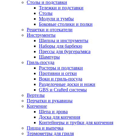
Столы и подставки
Тележки и подставки
Столы
Модули и тумбы
Боковые столики и полки
Решетки и отсекатели
Инструменты
Щипцы и инструменты
Наборы для барбекю
Прессы для бургера/мяса
Шампуры
Гриль-посуда
Ростеры и подставки
Противни и сетки
Воки и гриль-посуда
Разделочные доски и ножи
GBS и Crafted системы
Вертелы
Перчатки и рукавицы
Копчение
Щепа и дрова
Доска для копчения
Контейнеры и трубки для копчения
Пицца и выпечка
Термометры для гриля