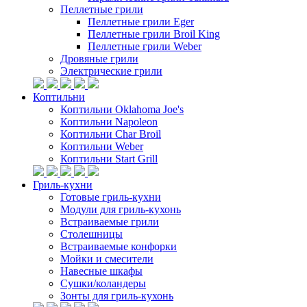
Пеллетные грили
Пеллетные грили Eger
Пеллетные грили Broil King
Пеллетные грили Weber
Дровяные грили
Электрические грили
Коптильни
Коптильни Oklahoma Joe's
Коптильни Napoleon
Коптильни Char Broil
Коптильни Weber
Коптильни Start Grill
Гриль-кухни
Готовые гриль-кухни
Модули для гриль-кухонь
Встраиваемые грили
Столешницы
Встраиваемые конфорки
Мойки и смесители
Навесные шкафы
Сушки/коландеры
Зонты для гриль-кухонь