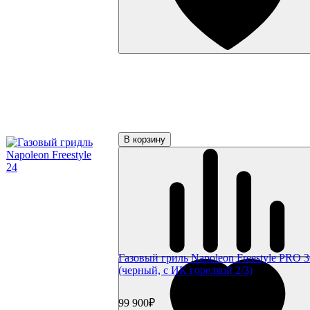
Подсветка
Коврики
Уличное оборудование
Акции
Сертификаты
Фильтр по параметрам
Цена
₽
В корзину
Применить
Производители
Napoleon
(7)
Газовый гриль Napoleon Freestyle PRO 
(черный, с ИК горелкой 2/3)
99 900₽