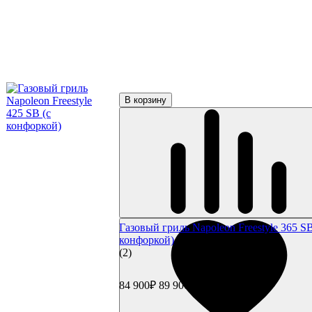
Weber Traveler
Газовые грили Primeliner
Газовые грили Broil King
Газовые грили Char Broil
Char-Broil Performance
Char-Broil Professional
Char-Broil Hybrid
Газовые грили Bull
В корзину
Газовые грили Broilmaster
Газовые грили Start Grill
Угольные грили
Угольные грили Napoleon
Угольные грили Weber
Weber Compact Kettle
Weber Original Kettle
Weber Master Touch GBS
Weber Performer GBS
Weber Summit
Газовый гриль Napoleon Freestyle 365 SB
Weber Smokey Joe
конфоркой)
Weber Go Anywhere
(2)
Weber Smokey Mountain Cooker
Угольные грили Char Broil
Угольные грили Oklahoma Joe's
84 900₽
89 900₽
Угольные грили Broil King
Угольные грили Start Grill