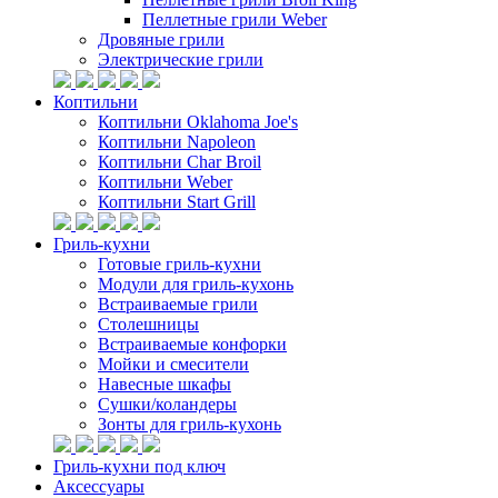
Пеллетные грили Weber
Дровяные грили
Электрические грили
Коптильни
Коптильни Oklahoma Joe's
Коптильни Napoleon
Коптильни Char Broil
Коптильни Weber
Коптильни Start Grill
Гриль-кухни
Готовые гриль-кухни
Модули для гриль-кухонь
Встраиваемые грили
Столешницы
Встраиваемые конфорки
Мойки и смесители
Навесные шкафы
Сушки/коландеры
Зонты для гриль-кухонь
Гриль-кухни под ключ
Аксессуары