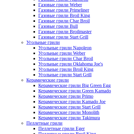
Газовые грили Weber
Газовые грили Primeliner
Газовые грили Broil King
Газовые грили Char Broil
Газовые грили Bull
Газовые грили Broilmaster
Газовые грили Start Grill
Угольные грили
Угольные грили Napoleon
Угольные грили Weber
Угольные грили Char Broil
Угольные грили Oklahoma Joe's
Угольные грили Broil King
Угольные грили Start Grill
Керамические грили
Керамические грили Big Green Egg
Керамические грили Green Kamado
Керамические грили Primo
Керамические грили Kamado Joe
Керамические грили Start Grill
Керамические грили Monolith
Керамические грили Takimura
Пеллетные грили
Пеллетные грили Eger
Пеллетные грили Broil King