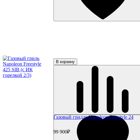
Перчатки и рукавицы
Копчение
Щепа и дрова
Доска для копчения
Контейнеры и трубки для копчения
Пицца и выпечка
Термометры для гриля
Цифровые термометры
Механические термометры
Чехлы для гриля
Чехлы для газовый грилей
В корзину
Чехлы для угольных грилей
Чехлы для коптилен
Уход и чистка
Средства для чистки
Щетки для гриля
Инструменты для чистки
Газовые баллоны
Расходные материалы
Уголь для гриля
Газовый гридль Napoleon Freestyle 24
Розжиг и стартеры
Запчасти для грилей
Прочее
99 900₽
Книги
Специи