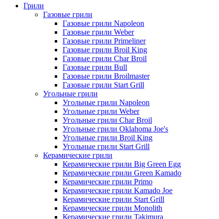
Грили
Газовые грили
Газовые грили Napoleon
Газовые грили Weber
Газовые грили Primeliner
Газовые грили Broil King
Газовые грили Char Broil
Газовые грили Bull
Газовые грили Broilmaster
Газовые грили Start Grill
Угольные грили
Угольные грили Napoleon
Угольные грили Weber
Угольные грили Char Broil
Угольные грили Oklahoma Joe's
Угольные грили Broil King
Угольные грили Start Grill
Керамические грили
Керамические грили Big Green Egg
Керамические грили Green Kamado
Керамические грили Primo
Керамические грили Kamado Joe
Керамические грили Start Grill
Керамические грили Monolith
Керамические грили Takimura