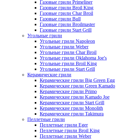
Газовые грили Primeliner
Газовые грили Broil King
Газовые грили Char Broil
Газовые грили Bull
Газовые грили Broilmaster
Газовые грили Start Grill
Угольные грили
Угольные грили Napoleon
Угольные грили Weber
Угольные грили Char Broil
Угольные грили Oklahoma Joe's
Угольные грили Broil King
Угольные грили Start Grill
Керамические грили
Керамические грили Big Green Egg
Керамические грили Green Kamado
Керамические грили Primo
Керамические грили Kamado Joe
Керамические грили Start Grill
Керамические грили Monolith
Керамические грили Takimura
Пеллетные грили
Пеллетные грили Eger
Пеллетные грили Broil King
Пеллетные грили Weber