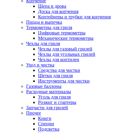
Копчение
Щепа и дрова
Доска для копчения
Контейнеры и трубки для копчения
Пицца и выпечка
Термометры для гриля
Цифровые термометры
Механические термометры
Чехлы для гриля
Чехлы для газовый грилей
Чехлы для угольных грилей
Чехлы для коптилен
Уход и чистка
Средства для чистки
Щетки для гриля
Инструменты для чистки
Газовые баллоны
Расходные материалы
Уголь для гриля
Розжиг и стартеры
Запчасти для грилей
Прочее
Книги
Специи
Подсветка