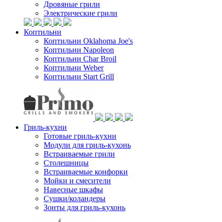
Дровяные грили
Электрические грили
Коптильни
Коптильни Oklahoma Joe's
Коптильни Napoleon
Коптильни Char Broil
Коптильни Weber
Коптильни Start Grill
Гриль-кухни
Готовые гриль-кухни
Модули для гриль-кухонь
Встраиваемые грили
Столешницы
Встраиваемые конфорки
Мойки и смесители
Навесные шкафы
Сушки/коландеры
Зонты для гриль-кухонь