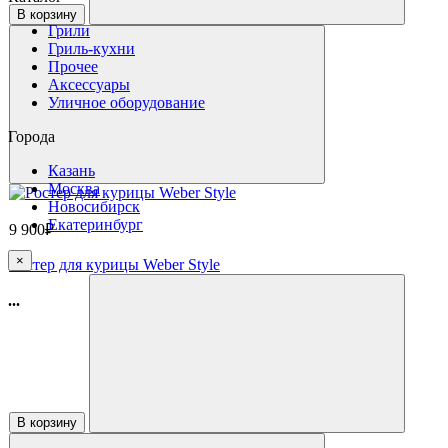
В корзину
Грили
Гриль-кухни
Прочее
Аксессуары
Уличное оборудование
Города
Казань
Москва
Новосибирск
Екатеринбург
9 900₽
×
Ростер для курицы Weber Style
...
В корзину