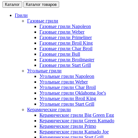
Каталог
Каталог товаров
Грили
Газовые грили
Газовые грили Napoleon
Газовые грили Weber
Газовые грили Primeliner
Газовые грили Broil King
Газовые грили Char Broil
Газовые грили Bull
Газовые грили Broilmaster
Газовые грили Start Grill
Угольные грили
Угольные грили Napoleon
Угольные грили Weber
Угольные грили Char Broil
Угольные грили Oklahoma Joe's
Угольные грили Broil King
Угольные грили Start Grill
Керамические грили
Керамические грили Big Green Egg
Керамические грили Green Kamado
Керамические грили Primo
Керамические грили Kamado Joe
Керамические грили Start Grill