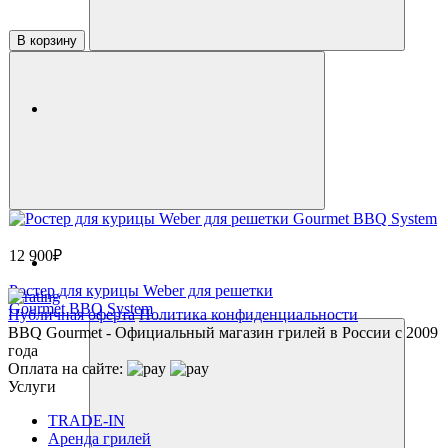
В корзину
12 900₽
Ростер для курицы Weber для решетки
Gourmet BBQ System
Публичная оферта
Политика конфиденциальности
BBQ Gourmet - Официальный магазин грилей в России с 2009
года
Оплата на сайте:
Услуги
TRADE-IN
Аренда грилей