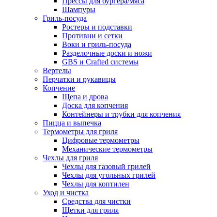
Прессы для бургера/мяса
Шампуры
Гриль-посуда
Ростеры и подставки
Противни и сетки
Воки и гриль-посуда
Разделочные доски и ножи
GBS и Crafted системы
Вертелы
Перчатки и рукавицы
Копчение
Щепа и дрова
Доска для копчения
Контейнеры и трубки для копчения
Пицца и выпечка
Термометры для гриля
Цифровые термометры
Механические термометры
Чехлы для гриля
Чехлы для газовый грилей
Чехлы для угольных грилей
Чехлы для коптилен
Уход и чистка
Средства для чистки
Щетки для гриля