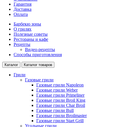
Гарантия
Доставка
Оплата
Барбекю зоны
О грилях
Полезные советы
Рестораны и кафе
Рецепты
Видео-рецепты
Способы приготовления
Каталог
Каталог товаров
Грили
Газовые грили
Газовые грили Napoleon
Газовые грили Weber
Газовые грили Primeliner
Газовые грили Broil King
Газовые грили Char Broil
Газовые грили Bull
Газовые грили Broilmaster
Газовые грили Start Grill
Угольные грили