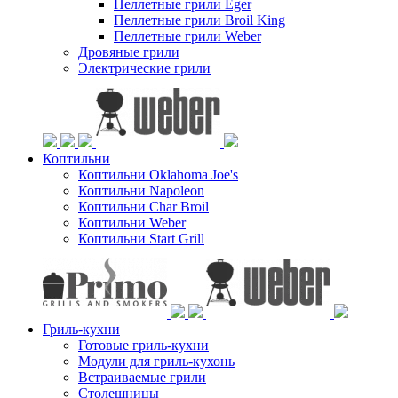
Пеллетные грили Eger
Пеллетные грили Broil King
Пеллетные грили Weber
Дровяные грили
Электрические грили
Коптильни
Коптильни Oklahoma Joe's
Коптильни Napoleon
Коптильни Char Broil
Коптильни Weber
Коптильни Start Grill
Гриль-кухни
Готовые гриль-кухни
Модули для гриль-кухонь
Встраиваемые грили
Столешницы