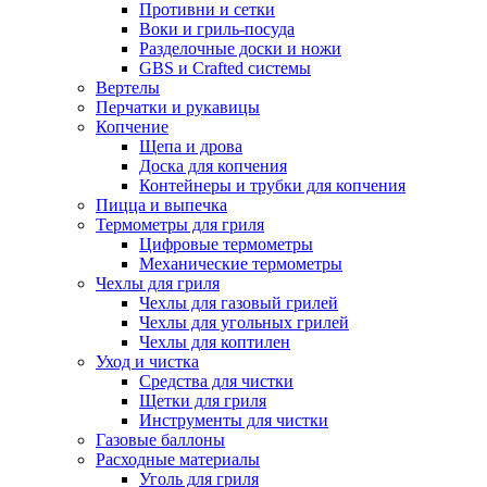
Противни и сетки
Воки и гриль-посуда
Разделочные доски и ножи
GBS и Crafted системы
Вертелы
Перчатки и рукавицы
Копчение
Щепа и дрова
Доска для копчения
Контейнеры и трубки для копчения
Пицца и выпечка
Термометры для гриля
Цифровые термометры
Механические термометры
Чехлы для гриля
Чехлы для газовый грилей
Чехлы для угольных грилей
Чехлы для коптилен
Уход и чистка
Средства для чистки
Щетки для гриля
Инструменты для чистки
Газовые баллоны
Расходные материалы
Уголь для гриля