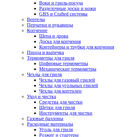
Воки и гриль-посуда
Разделочные доски и ножи
GBS и Crafted системы
Вертелы
Перчатки и рукавицы
Копчение
Щепа и дрова
Доска для копчения
Контейнеры и трубки для копчения
Пицца и выпечка
Термометры для гриля
Цифровые термометры
Механические термометры
Чехлы для гриля
Чехлы для газовый грилей
Чехлы для угольных грилей
Чехлы для коптилен
Уход и чистка
Средства для чистки
Щетки для гриля
Инструменты для чистки
Газовые баллоны
Расходные материалы
Уголь для гриля
Розжиг и стартеры