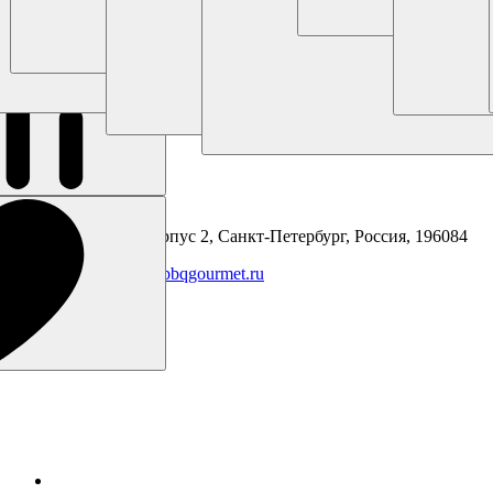
Бесплатно для регионов
+7 (800) 707 99 20
Контактный номер
+7 (931) 111 06 90
+7 (812) 209 00 15
График работы
Пн-Пт: 11:00 - 19:00
Сб: 11:00 - 18:00
Онлайн заказы 24/7
Адрес магазина
Заставская ул., 11 корпус 2, Санкт-Петербург, Россия, 196084
Написать нам
info@bbqgourmet.ru
Мы в сети: