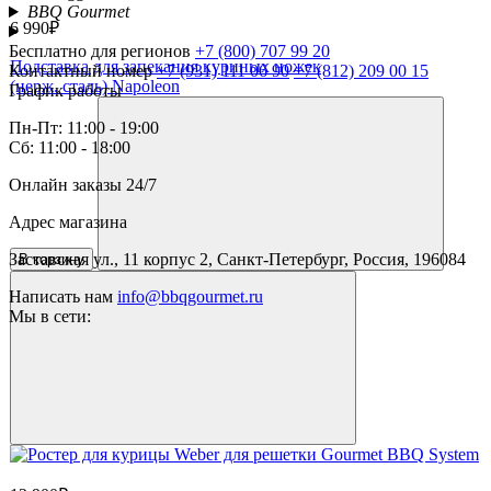
BBQ Gourmet
6 990₽
Бесплатно для регионов
+7 (800) 707 99 20
Подставка для запекания куриных ножек
Контактный номер
+7 (931) 111 06 90
+7 (812) 209 00 15
(нерж. сталь) Napoleon
График работы
Пн-Пт: 11:00 - 19:00
Сб: 11:00 - 18:00
Онлайн заказы 24/7
Адрес магазина
Заставская ул., 11 корпус 2, Санкт-Петербург, Россия, 196084
В корзину
Написать нам
info@bbqgourmet.ru
Мы в сети: