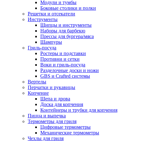
Модули и тумбы
Боковые столики и полки
Решетки и отсекатели
Инструменты
Щипцы и инструменты
Наборы для барбекю
Прессы для бургера/мяса
Шампуры
Гриль-посуда
Ростеры и подставки
Противни и сетки
Воки и гриль-посуда
Разделочные доски и ножи
GBS и Crafted системы
Вертелы
Перчатки и рукавицы
Копчение
Щепа и дрова
Доска для копчения
Контейнеры и трубки для копчения
Пицца и выпечка
Термометры для гриля
Цифровые термометры
Механические термометры
Чехлы для гриля