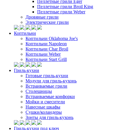
Пеллетные грили Eger
Пеллетные грили Broil King
Пеллетные грили Weber
Дровяные грили
Электрические грили
Коптильни
Коптильни Oklahoma Joe's
Коптильни Napoleon
Коптильни Char Broil
Коптильни Weber
Коптильни Start Grill
Гриль-кухни
Готовые гриль-кухни
Модули для гриль-кухонь
Встраиваемые грили
Столешницы
Встраиваемые конфорки
Мойки и смесители
Навесные шкафы
Сушки/коландеры
Зонты для гриль-кухонь
Гриль-кухни под ключ