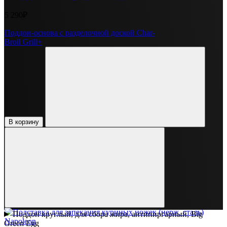
5 290₽
Поддон-основа с разделочной доской Char-
Broil Grill+
В корзину
Поддон круглый, для сбора жира, антипиргарный, Big
Green Egg