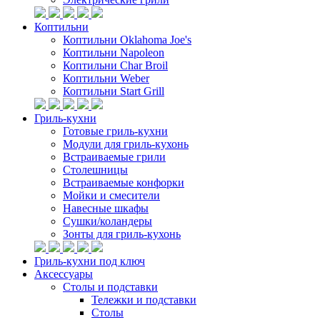
Коптильни
Коптильни Oklahoma Joe's
Коптильни Napoleon
Коптильни Char Broil
Коптильни Weber
Коптильни Start Grill
Гриль-кухни
Готовые гриль-кухни
Модули для гриль-кухонь
Встраиваемые грили
Столешницы
Встраиваемые конфорки
Мойки и смесители
Навесные шкафы
Сушки/коландеры
Зонты для гриль-кухонь
Гриль-кухни под ключ
Аксессуары
Столы и подставки
Тележки и подставки
Столы