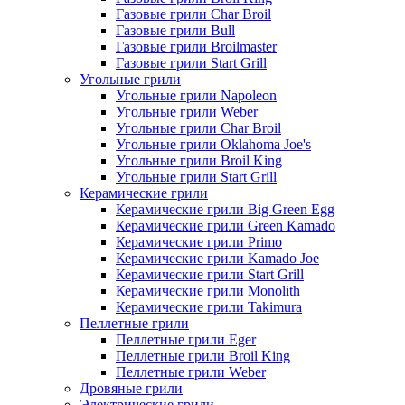
Газовые грили Char Broil
Газовые грили Bull
Газовые грили Broilmaster
Газовые грили Start Grill
Угольные грили
Угольные грили Napoleon
Угольные грили Weber
Угольные грили Char Broil
Угольные грили Oklahoma Joe's
Угольные грили Broil King
Угольные грили Start Grill
Керамические грили
Керамические грили Big Green Egg
Керамические грили Green Kamado
Керамические грили Primo
Керамические грили Kamado Joe
Керамические грили Start Grill
Керамические грили Monolith
Керамические грили Takimura
Пеллетные грили
Пеллетные грили Eger
Пеллетные грили Broil King
Пеллетные грили Weber
Дровяные грили
Электрические грили