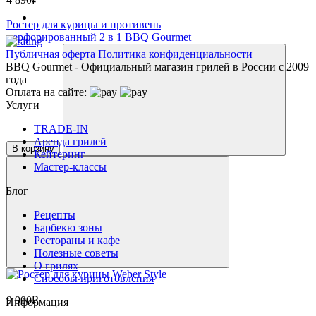
Ростер для курицы и противень
перфорированный 2 в 1 BBQ Gourmet
Публичная оферта
Политика конфиденциальности
BBQ Gourmet - Официальный магазин грилей в России с 2009
года
Оплата на сайте:
Услуги
TRADE-IN
Аренда грилей
В корзину
Кейтеринг
Мастер-классы
Блог
Рецепты
Барбекю зоны
Рестораны и кафе
Полезные советы
О грилях
Способы приготовления
9 900₽
Информация