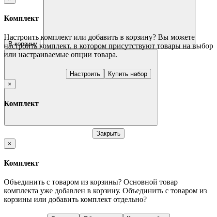
Комплект
Настроить комплект или добавить в корзину?
Вы можете
В корзину
настроить комплект, в котором присутствуют товары на выбор
или настраиваемые опции товара.
Настроить
Купить набор
×
Комплект
Закрыть
×
Комплект
Объединить с товаром из корзины?
Основной товар
комплекта уже добавлен в корзину. Объединить с товаром из
корзины или добавить комплект отдельно?