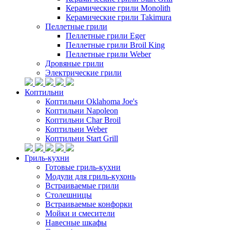
Керамические грили Monolith
Керамические грили Takimura
Пеллетные грили
Пеллетные грили Eger
Пеллетные грили Broil King
Пеллетные грили Weber
Дровяные грили
Электрические грили
Коптильни
Коптильни Oklahoma Joe's
Коптильни Napoleon
Коптильни Char Broil
Коптильни Weber
Коптильни Start Grill
Гриль-кухни
Готовые гриль-кухни
Модули для гриль-кухонь
Встраиваемые грили
Столешницы
Встраиваемые конфорки
Мойки и смесители
Навесные шкафы