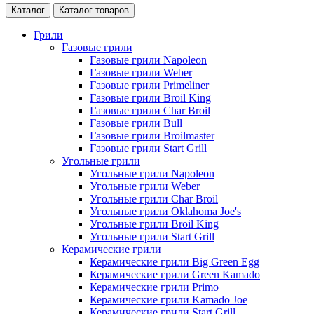
Каталог
Каталог товаров
Грили
Газовые грили
Газовые грили Napoleon
Газовые грили Weber
Газовые грили Primeliner
Газовые грили Broil King
Газовые грили Char Broil
Газовые грили Bull
Газовые грили Broilmaster
Газовые грили Start Grill
Угольные грили
Угольные грили Napoleon
Угольные грили Weber
Угольные грили Char Broil
Угольные грили Oklahoma Joe's
Угольные грили Broil King
Угольные грили Start Grill
Керамические грили
Керамические грили Big Green Egg
Керамические грили Green Kamado
Керамические грили Primo
Керамические грили Kamado Joe
Керамические грили Start Grill