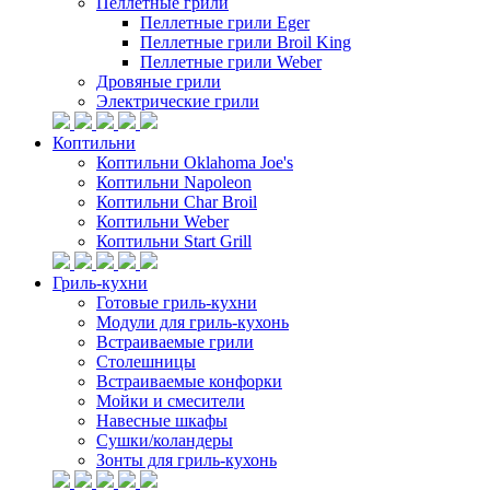
Пеллетные грили
Пеллетные грили Eger
Пеллетные грили Broil King
Пеллетные грили Weber
Дровяные грили
Электрические грили
Коптильни
Коптильни Oklahoma Joe's
Коптильни Napoleon
Коптильни Char Broil
Коптильни Weber
Коптильни Start Grill
Гриль-кухни
Готовые гриль-кухни
Модули для гриль-кухонь
Встраиваемые грили
Столешницы
Встраиваемые конфорки
Мойки и смесители
Навесные шкафы
Сушки/коландеры
Зонты для гриль-кухонь