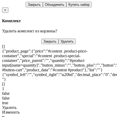
Закрыть
Объединить
Купить набор
×
Комплект
Удалить комплект из корзины?
Закрыть
Удалить
[]
{"product_page":{"price":"#content .product-price-
container","special":"#content .product-special-
container","price_parent":"","quantity":"#product
input[name=quantity]","button_minus":"","button_plus":"","button":
#button-cart","product_data":"#content #product"},"list":""}
{"symbol_left":"","symbol_right":"\u20bd","decimal_place":"0","dec
"}
[]
1
false
false
true
Удалить
Изменить
tr