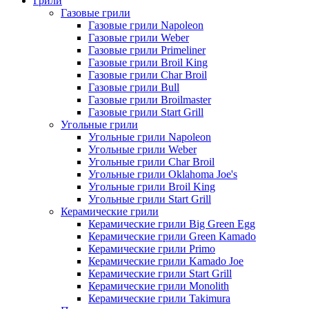
Грили
Газовые грили
Газовые грили Napoleon
Газовые грили Weber
Газовые грили Primeliner
Газовые грили Broil King
Газовые грили Char Broil
Газовые грили Bull
Газовые грили Broilmaster
Газовые грили Start Grill
Угольные грили
Угольные грили Napoleon
Угольные грили Weber
Угольные грили Char Broil
Угольные грили Oklahoma Joe's
Угольные грили Broil King
Угольные грили Start Grill
Керамические грили
Керамические грили Big Green Egg
Керамические грили Green Kamado
Керамические грили Primo
Керамические грили Kamado Joe
Керамические грили Start Grill
Керамические грили Monolith
Керамические грили Takimura