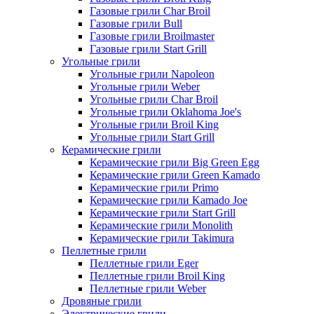
Газовые грили Char Broil
Газовые грили Bull
Газовые грили Broilmaster
Газовые грили Start Grill
Угольные грили
Угольные грили Napoleon
Угольные грили Weber
Угольные грили Char Broil
Угольные грили Oklahoma Joe's
Угольные грили Broil King
Угольные грили Start Grill
Керамические грили
Керамические грили Big Green Egg
Керамические грили Green Kamado
Керамические грили Primo
Керамические грили Kamado Joe
Керамические грили Start Grill
Керамические грили Monolith
Керамические грили Takimura
Пеллетные грили
Пеллетные грили Eger
Пеллетные грили Broil King
Пеллетные грили Weber
Дровяные грили
Электрические грили