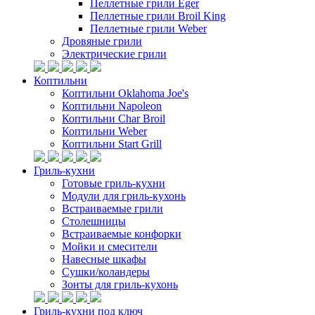
Пеллетные грили Eger
Пеллетные грили Broil King
Пеллетные грили Weber
Дровяные грили
Электрические грили
Коптильни
Коптильни Oklahoma Joe's
Коптильни Napoleon
Коптильни Char Broil
Коптильни Weber
Коптильни Start Grill
Гриль-кухни
Готовые гриль-кухни
Модули для гриль-кухонь
Встраиваемые грили
Столешницы
Встраиваемые конфорки
Мойки и смесители
Навесные шкафы
Сушки/коландеры
Зонты для гриль-кухонь
Гриль-кухни под ключ