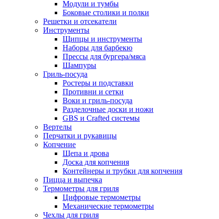
Модули и тумбы
Боковые столики и полки
Решетки и отсекатели
Инструменты
Щипцы и инструменты
Наборы для барбекю
Прессы для бургера/мяса
Шампуры
Гриль-посуда
Ростеры и подставки
Противни и сетки
Воки и гриль-посуда
Разделочные доски и ножи
GBS и Crafted системы
Вертелы
Перчатки и рукавицы
Копчение
Щепа и дрова
Доска для копчения
Контейнеры и трубки для копчения
Пицца и выпечка
Термометры для гриля
Цифровые термометры
Механические термометры
Чехлы для гриля