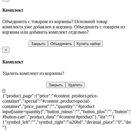
Комплект
Объединить с товаром из корзины?
Основной товар
комплекта уже добавлен в корзину. Объединить с товаром из
корзины или добавить комплект отдельно?
Закрыть
Объединить
Купить набор
×
Комплект
Удалить комплект из корзины?
Закрыть
Удалить
[]
{"product_page":{"price":"#content .product-price-
container","special":"#content .product-special-
container","price_parent":"","quantity":"#product
input[name=quantity]","button_minus":"","button_plus":"","button":
#button-cart","product_data":"#content #product"},"list":""}
{"symbol_left":"","symbol_right":"\u20bd","decimal_place":"0","dec
"}