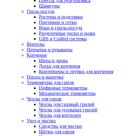
Прессы для бургера/мяса
Шампуры
Гриль-посуда
Ростеры и подставки
Противни и сетки
Воки и гриль-посуда
Разделочные доски и ножи
GBS и Crafted системы
Вертелы
Перчатки и рукавицы
Копчение
Щепа и дрова
Доска для копчения
Контейнеры и трубки для копчения
Пицца и выпечка
Термометры для гриля
Цифровые термометры
Механические термометры
Чехлы для гриля
Чехлы для газовый грилей
Чехлы для угольных грилей
Чехлы для коптилен
Уход и чистка
Средства для чистки
Щетки для гриля