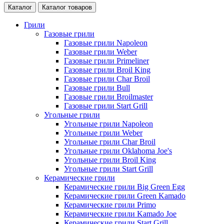
Каталог
Каталог товаров
Грили
Газовые грили
Газовые грили Napoleon
Газовые грили Weber
Газовые грили Primeliner
Газовые грили Broil King
Газовые грили Char Broil
Газовые грили Bull
Газовые грили Broilmaster
Газовые грили Start Grill
Угольные грили
Угольные грили Napoleon
Угольные грили Weber
Угольные грили Char Broil
Угольные грили Oklahoma Joe's
Угольные грили Broil King
Угольные грили Start Grill
Керамические грили
Керамические грили Big Green Egg
Керамические грили Green Kamado
Керамические грили Primo
Керамические грили Kamado Joe
Керамические грили Start Grill