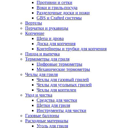
Противни и сетки
Воки и гриль-посуда
Разделочные доски и ножи
GBS и Crafted системы
Вертелы
Перчатки и рукавицы
Копчение
Щепа и дрова
Доска для копчения
Контейнеры и трубки для копчения
Пицца и выпечка
Термометры для гриля
Цифровые термометры
Механические термометры
Чехлы для гриля
Чехлы для газовый грилей
Чехлы для угольных грилей
Чехлы для коптилен
Уход и чистка
Средства для чистки
Щетки для гриля
Инструменты для чистки
Газовые баллоны
Расходные материалы
Уголь для гриля