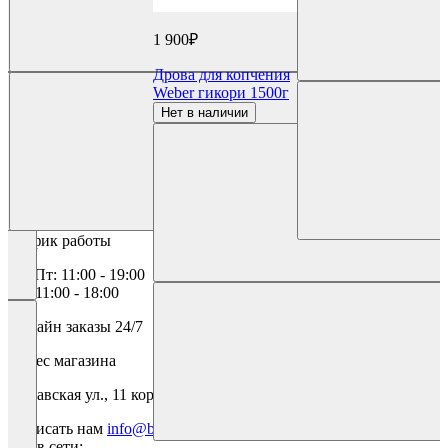
1 900₽
Дрова для копчения
Weber гикори 1500г
Нет в наличии
Щепа для копчения Weber смесь для курицы 700г
BBQ Gourmet
Бесплатно для регионов
+7 (800) 707 99 20
Контактный номер
+7 (931) 111 06 90
+7 (812) 209 00 15
График работы
Пн-Пт: 11:00 - 19:00
Сб: 11:00 - 18:00
Онлайн заказы 24/7
Адрес магазина
Заставская ул., 11 корпус 2, Санкт-Петербург, Россия, 196084
Написать нам
info@bbqgourmet.ru
Мы в сети: