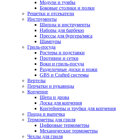
Модули и тумбы
Боковые столики и полки
Решетки и отсекатели
Инструменты
Щипцы и инструменты
Наборы для барбекю
Прессы для бургера/мяса
Шампуры
Гриль-посуда
Ростеры и подставки
Противни и сетки
Воки и гриль-посуда
Разделочные доски и ножи
GBS и Crafted системы
Вертелы
Перчатки и рукавицы
Копчение
Щепа и дрова
Доска для копчения
Контейнеры и трубки для копчения
Пицца и выпечка
Термометры для гриля
Цифровые термометры
Механические термометры
Чехлы для гриля