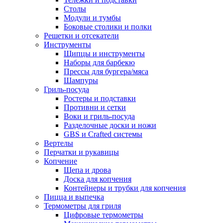
Столы
Модули и тумбы
Боковые столики и полки
Решетки и отсекатели
Инструменты
Щипцы и инструменты
Наборы для барбекю
Прессы для бургера/мяса
Шампуры
Гриль-посуда
Ростеры и подставки
Противни и сетки
Воки и гриль-посуда
Разделочные доски и ножи
GBS и Crafted системы
Вертелы
Перчатки и рукавицы
Копчение
Щепа и дрова
Доска для копчения
Контейнеры и трубки для копчения
Пицца и выпечка
Термометры для гриля
Цифровые термометры