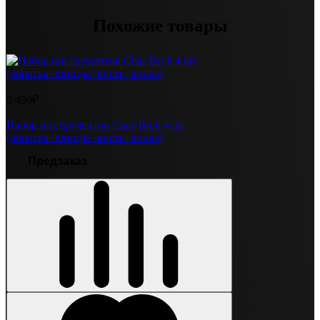
Похожие товары
5 490₽
Набор инструментов Char-Broil 4 шт
(лопатка+щипцы+кисть+вилка)
Предзаказ