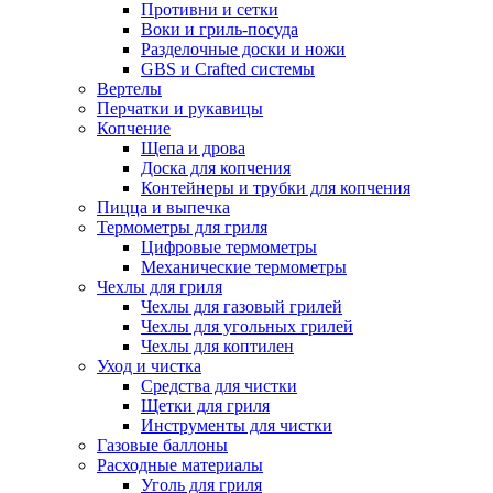
Противни и сетки
Воки и гриль-посуда
Разделочные доски и ножи
GBS и Crafted системы
Вертелы
Перчатки и рукавицы
Копчение
Щепа и дрова
Доска для копчения
Контейнеры и трубки для копчения
Пицца и выпечка
Термометры для гриля
Цифровые термометры
Механические термометры
Чехлы для гриля
Чехлы для газовый грилей
Чехлы для угольных грилей
Чехлы для коптилен
Уход и чистка
Средства для чистки
Щетки для гриля
Инструменты для чистки
Газовые баллоны
Расходные материалы
Уголь для гриля