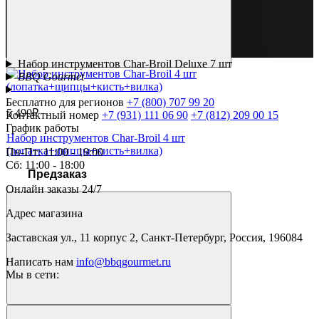
Набор инструментов Char-Broil Deluxe 7 шт
BBQ Gourmet
Бесплатно для регионов
+7 (800) 707 99 20
5 490₽
Контактный номер
+7 (931) 111 06 90
+7 (812) 209 00 15
График работы
Набор инструментов Char-Broil 4 шт
(лопатка+щипцы+кисть+вилка)
Пн-Пт: 11:00 - 19:00
Сб: 11:00 - 18:00
Предзаказ
Онлайн заказы 24/7
Адрес магазина
Заставская ул., 11 корпус 2, Санкт-Петербург, Россия, 196084
Написать нам
info@bbqgourmet.ru
Мы в сети: