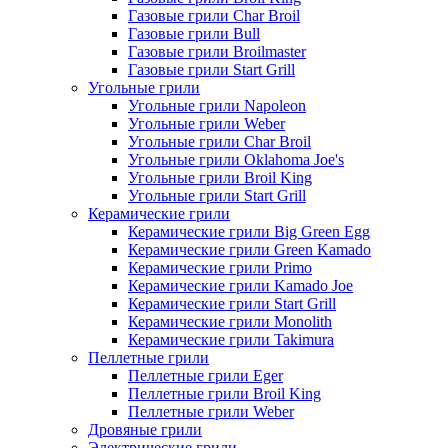
Газовые грили Char Broil
Газовые грили Bull
Газовые грили Broilmaster
Газовые грили Start Grill
Угольные грили
Угольные грили Napoleon
Угольные грили Weber
Угольные грили Char Broil
Угольные грили Oklahoma Joe's
Угольные грили Broil King
Угольные грили Start Grill
Керамические грили
Керамические грили Big Green Egg
Керамические грили Green Kamado
Керамические грили Primo
Керамические грили Kamado Joe
Керамические грили Start Grill
Керамические грили Monolith
Керамические грили Takimura
Пеллетные грили
Пеллетные грили Eger
Пеллетные грили Broil King
Пеллетные грили Weber
Дровяные грили
Электрические грили