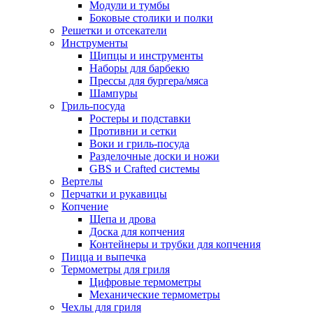
Модули и тумбы
Боковые столики и полки
Решетки и отсекатели
Инструменты
Щипцы и инструменты
Наборы для барбекю
Прессы для бургера/мяса
Шампуры
Гриль-посуда
Ростеры и подставки
Противни и сетки
Воки и гриль-посуда
Разделочные доски и ножи
GBS и Crafted системы
Вертелы
Перчатки и рукавицы
Копчение
Щепа и дрова
Доска для копчения
Контейнеры и трубки для копчения
Пицца и выпечка
Термометры для гриля
Цифровые термометры
Механические термометры
Чехлы для гриля