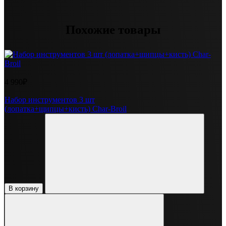
Похожие товары
4 990₽
Набор инструментов 3 шт
(лопатка+щипцы+кисть) Char-Broil
В корзину