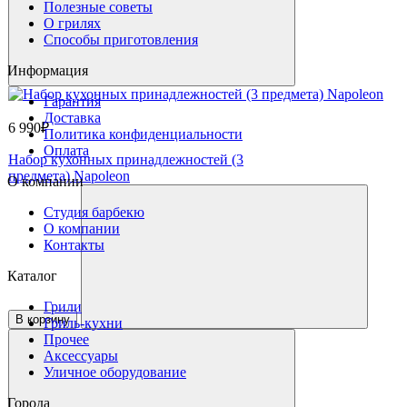
Полезные советы
О грилях
Способы приготовления
Информация
Гарантия
Доставка
6 990₽
Политика конфиденциальности
Оплата
Набор кухонных принадлежностей (3
предмета) Napoleon
О компании
Студия барбекю
О компании
Контакты
Каталог
Грили
В корзину
Гриль-кухни
Прочее
Аксессуары
Уличное оборудование
Города