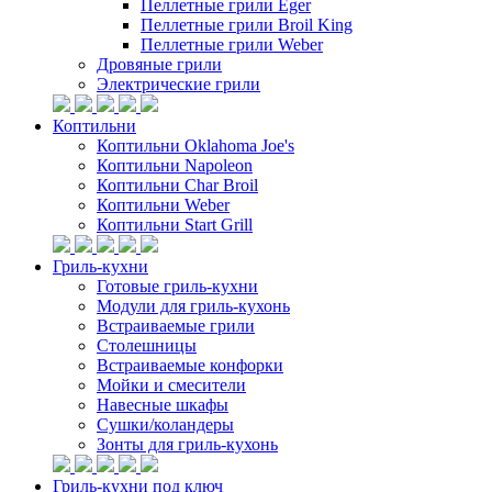
Пеллетные грили Eger
Пеллетные грили Broil King
Пеллетные грили Weber
Дровяные грили
Электрические грили
Коптильни
Коптильни Oklahoma Joe's
Коптильни Napoleon
Коптильни Char Broil
Коптильни Weber
Коптильни Start Grill
Гриль-кухни
Готовые гриль-кухни
Модули для гриль-кухонь
Встраиваемые грили
Столешницы
Встраиваемые конфорки
Мойки и смесители
Навесные шкафы
Сушки/коландеры
Зонты для гриль-кухонь
Гриль-кухни под ключ