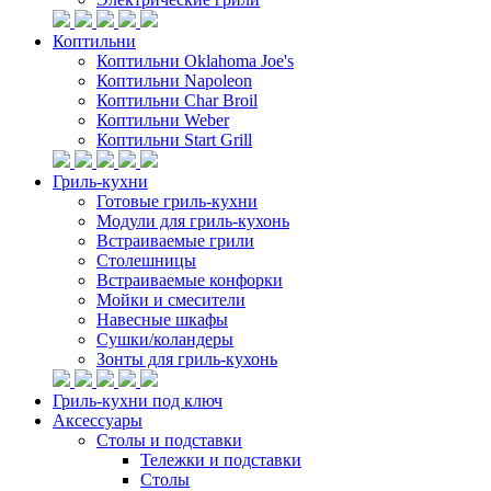
Коптильни
Коптильни Oklahoma Joe's
Коптильни Napoleon
Коптильни Char Broil
Коптильни Weber
Коптильни Start Grill
Гриль-кухни
Готовые гриль-кухни
Модули для гриль-кухонь
Встраиваемые грили
Столешницы
Встраиваемые конфорки
Мойки и смесители
Навесные шкафы
Сушки/коландеры
Зонты для гриль-кухонь
Гриль-кухни под ключ
Аксессуары
Столы и подставки
Тележки и подставки
Столы