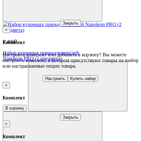
Закрыть
×
7 490₽
Комплект
Набор кухонных принадлежностей
Настроить комплект или добавить в корзину?
Вы можете
Napoleon PRO (2 предмета)
настроить комплект, в котором присутствуют товары на выбор
или настраиваемые опции товара.
Настроить
Купить набор
×
Комплект
В корзину
Закрыть
×
Комплект