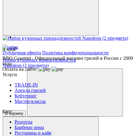
4 490₽
Публичная оферта
Политика конфиденциальности
BBQ Gourmet - Официальный магазин грилей в России с 2009
Набор кухонных принадлежностей
года
Napoleon (2 предмета)
Оплата на сайте:
Услуги
TRADE-IN
Аренда грилей
Кейтеринг
Мастер-классы
Блог
В корзину
Рецепты
Барбекю зоны
Рестораны и кафе