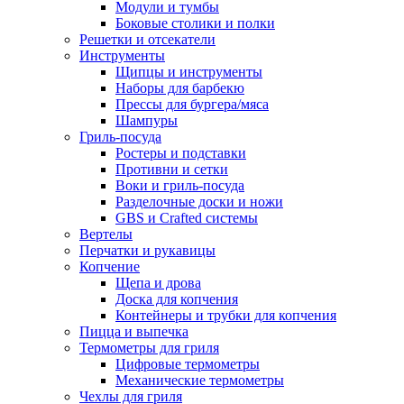
Модули и тумбы
Боковые столики и полки
Решетки и отсекатели
Инструменты
Щипцы и инструменты
Наборы для барбекю
Прессы для бургера/мяса
Шампуры
Гриль-посуда
Ростеры и подставки
Противни и сетки
Воки и гриль-посуда
Разделочные доски и ножи
GBS и Crafted системы
Вертелы
Перчатки и рукавицы
Копчение
Щепа и дрова
Доска для копчения
Контейнеры и трубки для копчения
Пицца и выпечка
Термометры для гриля
Цифровые термометры
Механические термометры
Чехлы для гриля