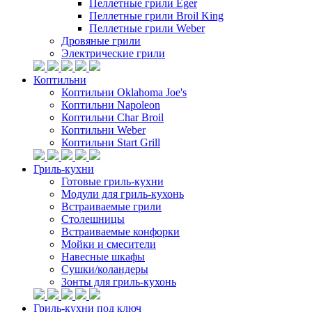
Пеллетные грили Eger
Пеллетные грили Broil King
Пеллетные грили Weber
Дровяные грили
Электрические грили
Коптильни
Коптильни Oklahoma Joe's
Коптильни Napoleon
Коптильни Char Broil
Коптильни Weber
Коптильни Start Grill
Гриль-кухни
Готовые гриль-кухни
Модули для гриль-кухонь
Встраиваемые грили
Столешницы
Встраиваемые конфорки
Мойки и смесители
Навесные шкафы
Сушки/коландеры
Зонты для гриль-кухонь
Гриль-кухни под ключ