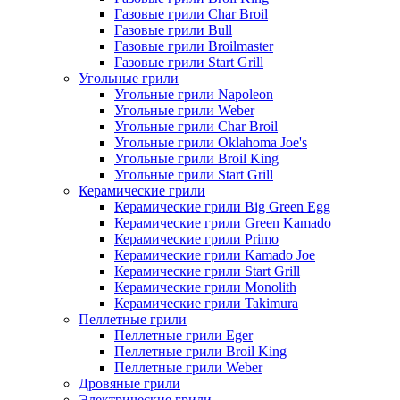
Газовые грили Char Broil
Газовые грили Bull
Газовые грили Broilmaster
Газовые грили Start Grill
Угольные грили
Угольные грили Napoleon
Угольные грили Weber
Угольные грили Char Broil
Угольные грили Oklahoma Joe's
Угольные грили Broil King
Угольные грили Start Grill
Керамические грили
Керамические грили Big Green Egg
Керамические грили Green Kamado
Керамические грили Primo
Керамические грили Kamado Joe
Керамические грили Start Grill
Керамические грили Monolith
Керамические грили Takimura
Пеллетные грили
Пеллетные грили Eger
Пеллетные грили Broil King
Пеллетные грили Weber
Дровяные грили
Электрические грили