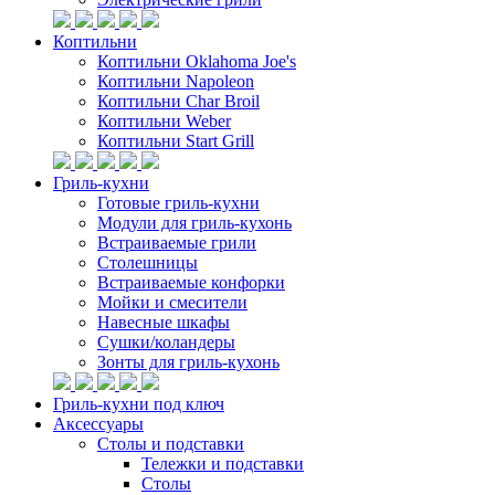
Коптильни
Коптильни Oklahoma Joe's
Коптильни Napoleon
Коптильни Char Broil
Коптильни Weber
Коптильни Start Grill
Гриль-кухни
Готовые гриль-кухни
Модули для гриль-кухонь
Встраиваемые грили
Столешницы
Встраиваемые конфорки
Мойки и смесители
Навесные шкафы
Сушки/коландеры
Зонты для гриль-кухонь
Гриль-кухни под ключ
Аксессуары
Столы и подставки
Тележки и подставки
Столы