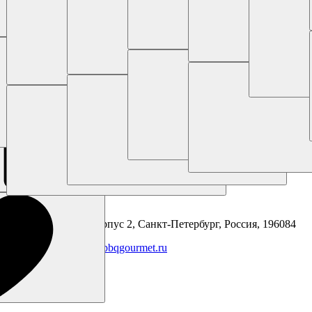
Щипцы из нержавеющей стали Napoleon
BBQ Gourmet
Бесплатно для регионов
+7 (800) 707 99 20
Контактный номер
+7 (931) 111 06 90
+7 (812) 209 00 15
График работы
Пн-Пт: 11:00 - 19:00
Сб: 11:00 - 18:00
Онлайн заказы 24/7
Адрес магазина
Заставская ул., 11 корпус 2, Санкт-Петербург, Россия, 196084
Написать нам
info@bbqgourmet.ru
Мы в сети: