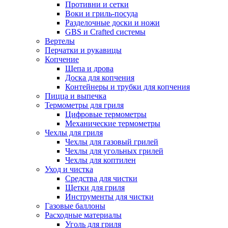
Противни и сетки
Воки и гриль-посуда
Разделочные доски и ножи
GBS и Crafted системы
Вертелы
Перчатки и рукавицы
Копчение
Щепа и дрова
Доска для копчения
Контейнеры и трубки для копчения
Пицца и выпечка
Термометры для гриля
Цифровые термометры
Механические термометры
Чехлы для гриля
Чехлы для газовый грилей
Чехлы для угольных грилей
Чехлы для коптилен
Уход и чистка
Средства для чистки
Щетки для гриля
Инструменты для чистки
Газовые баллоны
Расходные материалы
Уголь для гриля