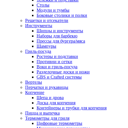
Столы
Модули и тумбы
Боковые столики и полки
Решетки и отсекатели
Инструменты
Щипцы и инструменты
Наборы для барбекю
Прессы для бургера/мяса
Шампуры
Гриль-посуда
Ростеры и подставки
Противни и сетки
Воки и гриль-посуда
Разделочные доски и ножи
GBS и Crafted системы
Вертелы
Перчатки и рукавицы
Копчение
Щепа и дрова
Доска для копчения
Контейнеры и трубки для копчения
Пицца и выпечка
Термометры для гриля
Цифровые термометры