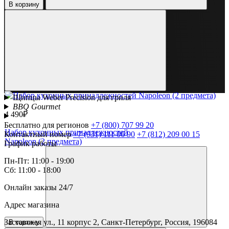
В корзину
Щипцы Weber Precision для гриля
BBQ Gourmet
4 490₽
Бесплатно для регионов
+7 (800) 707 99 20
Набор кухонных принадлежностей
Контактный номер
+7 (931) 111 06 90
+7 (812) 209 00 15
Napoleon (2 предмета)
График работы
Пн-Пт: 11:00 - 19:00
Сб: 11:00 - 18:00
Онлайн заказы 24/7
Адрес магазина
Заставская ул., 11 корпус 2, Санкт-Петербург, Россия, 196084
В корзину