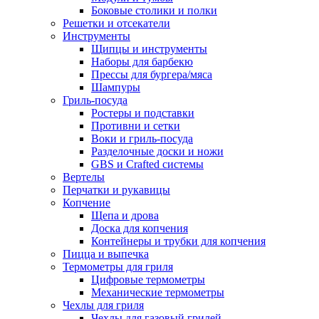
Боковые столики и полки
Решетки и отсекатели
Инструменты
Щипцы и инструменты
Наборы для барбекю
Прессы для бургера/мяса
Шампуры
Гриль-посуда
Ростеры и подставки
Противни и сетки
Воки и гриль-посуда
Разделочные доски и ножи
GBS и Crafted системы
Вертелы
Перчатки и рукавицы
Копчение
Щепа и дрова
Доска для копчения
Контейнеры и трубки для копчения
Пицца и выпечка
Термометры для гриля
Цифровые термометры
Механические термометры
Чехлы для гриля
Чехлы для газовый грилей