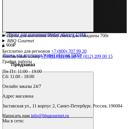
Щепа для копчения Weber смесь для говядины 700г
BBQ Gourmet
1 900₽
Бесплатно для регионов
+7 (800) 707 99 20
Дрова для копчения Weber яблоня 1500г
Контактный номер
+7 (931) 111 06 90
+7 (812) 209 00 15
График работы
Предзаказ
Пн-Пт: 11:00 - 19:00
Сб: 11:00 - 18:00
Онлайн заказы 24/7
Адрес магазина
Заставская ул., 11 корпус 2, Санкт-Петербург, Россия, 196084
Написать нам
info@bbqgourmet.ru
Мы в сети: