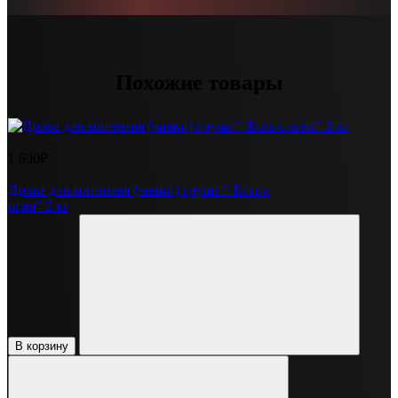
Похожие товары
1 690₽
Дрова для копчения (чанки) груша " Есть с
огня" 2 кг
В корзину