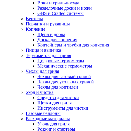
Воки и гриль-посуда
Разделочные доски и ножи
GBS и Crafted системы
Вертелы
Перчатки и рукавицы
Копчение
Щепа и дрова
Доска для копчения
Контейнеры и трубки для копчения
Пицца и выпечка
Термометры для гриля
Цифровые термометры
Механические термометры
Чехлы для гриля
Чехлы для газовый грилей
Чехлы для угольных грилей
Чехлы для коптилен
Уход и чистка
Средства для чистки
Щетки для гриля
Инструменты для чистки
Газовые баллоны
Расходные материалы
Уголь для гриля
Розжиг и стартеры