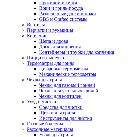
Противни и сетки
Воки и гриль-посуда
Разделочные доски и ножи
GBS и Crafted системы
Вертелы
Перчатки и рукавицы
Копчение
Щепа и дрова
Доска для копчения
Контейнеры и трубки для копчения
Пицца и выпечка
Термометры для гриля
Цифровые термометры
Механические термометры
Чехлы для гриля
Чехлы для газовый грилей
Чехлы для угольных грилей
Чехлы для коптилен
Уход и чистка
Средства для чистки
Щетки для гриля
Инструменты для чистки
Газовые баллоны
Расходные материалы
Уголь для гриля