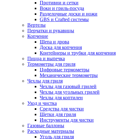
Противни и сетки
Воки и гриль-посуда
Разделочные доски и ножи
GBS и Crafted системы
Вертелы
Перчатки и рукавицы
Копчение
Щепа и дрова
Доска для копчения
Контейнеры и трубки для копчения
Пицца и выпечка
Термометры для гриля
Цифровые термометры
Механические термометры
Чехлы для гриля
Чехлы для газовый грилей
Чехлы для угольных грилей
Чехлы для коптилен
Уход и чистка
Средства для чистки
Щетки для гриля
Инструменты для чистки
Газовые баллоны
Расходные материалы
Уголь для гриля