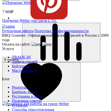
7 900₽
Перчатки Weber для гриля L/XL
Публичная оферта
Политика конфиденциальности
BBQ Gourmet - Официальный магазин грилей в России с 2009
года
Оплата на сайте:
Услуги
TRADE-IN
В корзину
Аренда грилей
Кейтеринг
Мастер-классы
Блог
Рецепты
Барбекю зоны
Рестораны и кафе
Полезные советы
О грилях
Способы приготовления