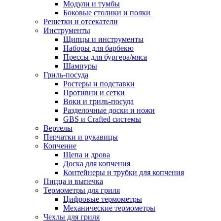
Модули и тумбы
Боковые столики и полки
Решетки и отсекатели
Инструменты
Щипцы и инструменты
Наборы для барбекю
Прессы для бургера/мяса
Шампуры
Гриль-посуда
Ростеры и подставки
Противни и сетки
Воки и гриль-посуда
Разделочные доски и ножи
GBS и Crafted системы
Вертелы
Перчатки и рукавицы
Копчение
Щепа и дрова
Доска для копчения
Контейнеры и трубки для копчения
Пицца и выпечка
Термометры для гриля
Цифровые термометры
Механические термометры
Чехлы для гриля