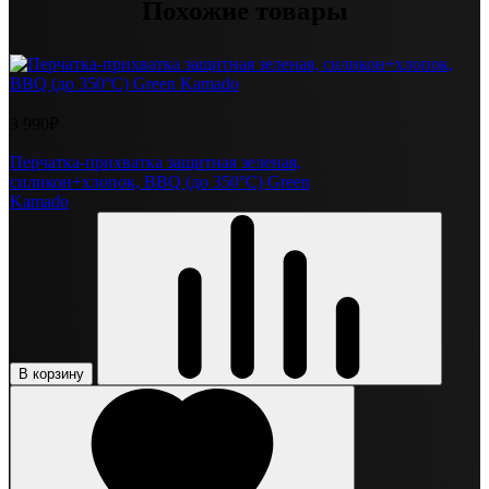
Похожие товары
3 990₽
Перчатка-прихватка защитная зеленая,
силикон+хлопок, BBQ (до 350°С) Green
Kamado
В корзину