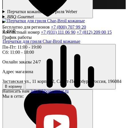
Перчатки кожаные для гриля Weber
BBQ Gourmet
Бесплатно для регионов
+7 (800) 707 99 20
3 490₽
Контактный номер
+7 (931) 111 06 90
+7 (812) 209 00 15
График работы
Перчатки для гриля Char-Broil кожаные
Пн-Пт: 11:00 - 19:00
Сб: 11:00 - 18:00
Онлайн заказы 24/7
Адрес магазина
Заставская ул., 11 корпус 2, Санкт-Петербург, Россия, 196084
В корзину
Написать нам
info@bbqgourmet.ru
Мы в сети: