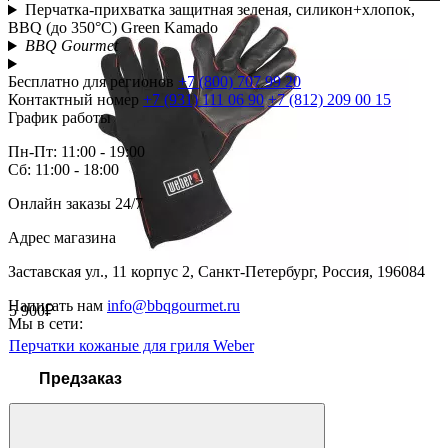
Перчатка-прихватка защитная зеленая, силикон+хлопок,
BBQ (до 350°С) Green Kamado
BBQ Gourmet
Бесплатно для регионов
+7 (800) 707 99 20
Контактный номер
+7 (931) 111 06 90
+7 (812) 209 00 15
График работы
Пн-Пт: 11:00 - 19:00
Сб: 11:00 - 18:00
Онлайн заказы 24/7
Адрес магазина
Заставская ул., 11 корпус 2, Санкт-Петербург, Россия, 196084
Написать нам
info@bbqgourmet.ru
5 900₽
Мы в сети:
Перчатки кожаные для гриля Weber
Предзаказ