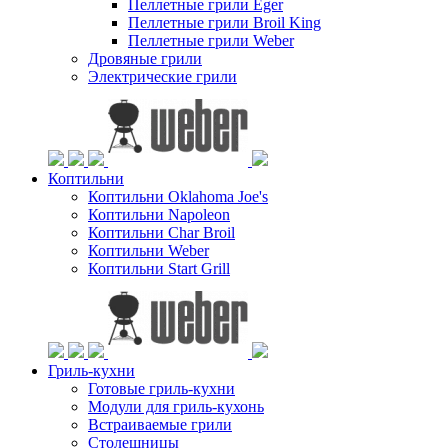
Пеллетные грили Eger
Пеллетные грили Broil King
Пеллетные грили Weber
Дровяные грили
Электрические грили
Коптильни
Коптильни Oklahoma Joe's
Коптильни Napoleon
Коптильни Char Broil
Коптильни Weber
Коптильни Start Grill
Гриль-кухни
Готовые гриль-кухни
Модули для гриль-кухонь
Встраиваемые грили
Столешницы