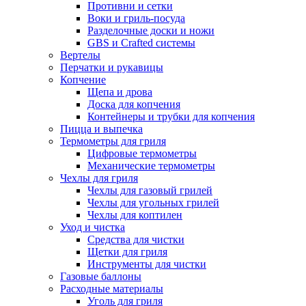
Противни и сетки
Воки и гриль-посуда
Разделочные доски и ножи
GBS и Crafted системы
Вертелы
Перчатки и рукавицы
Копчение
Щепа и дрова
Доска для копчения
Контейнеры и трубки для копчения
Пицца и выпечка
Термометры для гриля
Цифровые термометры
Механические термометры
Чехлы для гриля
Чехлы для газовый грилей
Чехлы для угольных грилей
Чехлы для коптилен
Уход и чистка
Средства для чистки
Щетки для гриля
Инструменты для чистки
Газовые баллоны
Расходные материалы
Уголь для гриля