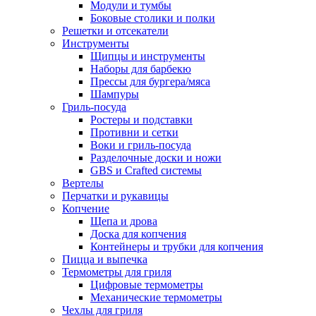
Модули и тумбы
Боковые столики и полки
Решетки и отсекатели
Инструменты
Щипцы и инструменты
Наборы для барбекю
Прессы для бургера/мяса
Шампуры
Гриль-посуда
Ростеры и подставки
Противни и сетки
Воки и гриль-посуда
Разделочные доски и ножи
GBS и Crafted системы
Вертелы
Перчатки и рукавицы
Копчение
Щепа и дрова
Доска для копчения
Контейнеры и трубки для копчения
Пицца и выпечка
Термометры для гриля
Цифровые термометры
Механические термометры
Чехлы для гриля