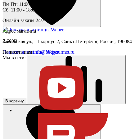
Пн-Пт: 11:00 - 19:00
Сб: 11:00 - 18:00
Онлайн заказы 24/7
Адрес магазина
7 600₽
Заставская ул., 11 корпус 2, Санкт-Петербург, Россия, 196084
Написать нам
info@bbqgourmet.ru
Лопатка для пиццы Weber
Мы в сети:
В корзину