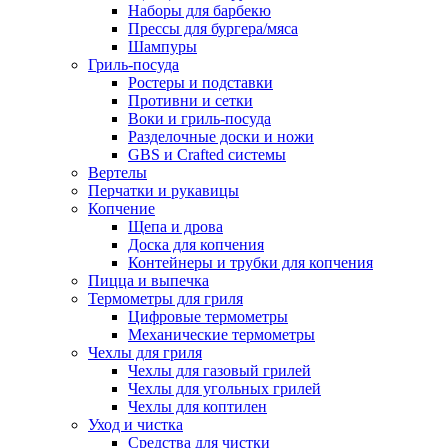
Наборы для барбекю
Прессы для бургера/мяса
Шампуры
Гриль-посуда
Ростеры и подставки
Противни и сетки
Воки и гриль-посуда
Разделочные доски и ножи
GBS и Crafted системы
Вертелы
Перчатки и рукавицы
Копчение
Щепа и дрова
Доска для копчения
Контейнеры и трубки для копчения
Пицца и выпечка
Термометры для гриля
Цифровые термометры
Механические термометры
Чехлы для гриля
Чехлы для газовый грилей
Чехлы для угольных грилей
Чехлы для коптилен
Уход и чистка
Средства для чистки