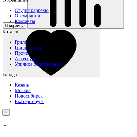
Студия барбекю
О компании
Контакты
В корзину
Каталог
Грили
Гриль-кухни
Прочее
Аксессуары
Уличное оборудование
Города
Казань
Москва
Новосибирск
Екатеринбург
×
...