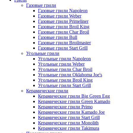
Газовые грили
Газовые грили Napoleon
Газовые грили Weber
Газовые грили Primeliner
Газовые грили Broil King
Газовые грили Char Broil
Газовые грили Bull
Газовые грили Broilmaster
Газовые грили Start Grill
Угольные грили
Угольные грили Napoleon
Угольные грили Weber
Угольные грили Char Broil
Угольные грили Oklahoma Joe's
Угольные грили Broil King
Угольные грили Start Grill
Керамические грили
Керамические грили Big Green Egg
Керамические грили Green Kamado
Керамические грили Primo
Керамические грили Kamado Joe
Керамические грили Start Grill
Керамические грили Monolith
Керамические грили Takimura