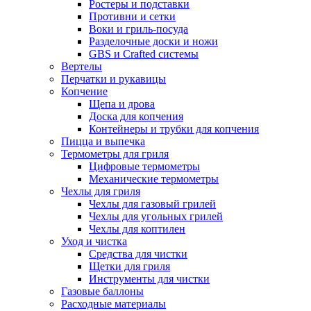
Ростеры и подставки
Противни и сетки
Воки и гриль-посуда
Разделочные доски и ножи
GBS и Crafted системы
Вертелы
Перчатки и рукавицы
Копчение
Щепа и дрова
Доска для копчения
Контейнеры и трубки для копчения
Пицца и выпечка
Термометры для гриля
Цифровые термометры
Механические термометры
Чехлы для гриля
Чехлы для газовый грилей
Чехлы для угольных грилей
Чехлы для коптилен
Уход и чистка
Средства для чистки
Щетки для гриля
Инструменты для чистки
Газовые баллоны
Расходные материалы