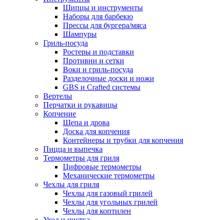
Щипцы и инструменты
Наборы для барбекю
Прессы для бургера/мяса
Шампуры
Гриль-посуда
Ростеры и подставки
Противни и сетки
Воки и гриль-посуда
Разделочные доски и ножи
GBS и Crafted системы
Вертелы
Перчатки и рукавицы
Копчение
Щепа и дрова
Доска для копчения
Контейнеры и трубки для копчения
Пицца и выпечка
Термометры для гриля
Цифровые термометры
Механические термометры
Чехлы для гриля
Чехлы для газовый грилей
Чехлы для угольных грилей
Чехлы для коптилен
Уход и чистка