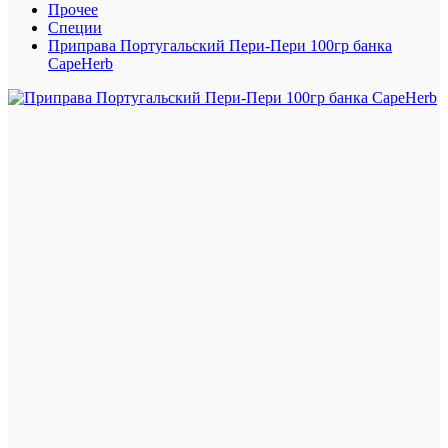
Прочее
Специи
Приправа Португальский Пери-Пери 100гр банка
CapeHerb