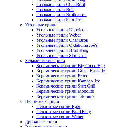
Газовые грили Char Broil
Газовые грили Bull
Газовые грили Broilmaster
Газовые грили Start Grill
Угольные грили
Угольные грили Napoleon
Угольные грили Weber
Угольные грили Char Broil
Угольные грили Oklahoma Joe's
Угольные грили Broil King
Угольные грили Start Grill
Керамические грили
Керамические грили Big Green Egg
Керамические грили Green Kamado
Керамические грили Primo
Керамические грили Kamado Joe
Керамические грили Start Grill
Керамические грили Monolith
Керамические грили Takimura
Пеллетные грили
Пеллетные грили Eger
Пеллетные грили Broil King
Пеллетные грили Weber
Дровяные грили
Электрические грили