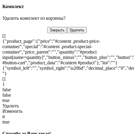
Комплект
Удалить комплект из корзины?
Закрыть
Удалить
[]
{"product_page":{"price":"#content .product-price-
container","special":"#content .product-special-
container","price_parent":"","quantity":"#product
input[name=quantity]","button_minus":"","button_plus":"","button":
#button-cart","product_data":"#content #product"},"list":""}
{"symbol_left":"","symbol_right":"\u20bd","decimal_place":"0","dec
"}
[]
1
false
false
true
Удалить
Изменить
tr
true
Спасибо за Ваш заказ!