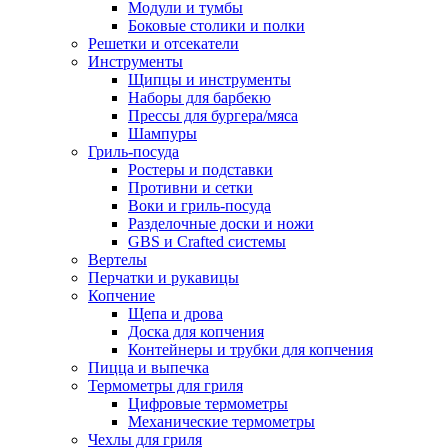
Модули и тумбы
Боковые столики и полки
Решетки и отсекатели
Инструменты
Щипцы и инструменты
Наборы для барбекю
Прессы для бургера/мяса
Шампуры
Гриль-посуда
Ростеры и подставки
Противни и сетки
Воки и гриль-посуда
Разделочные доски и ножи
GBS и Crafted системы
Вертелы
Перчатки и рукавицы
Копчение
Щепа и дрова
Доска для копчения
Контейнеры и трубки для копчения
Пицца и выпечка
Термометры для гриля
Цифровые термометры
Механические термометры
Чехлы для гриля