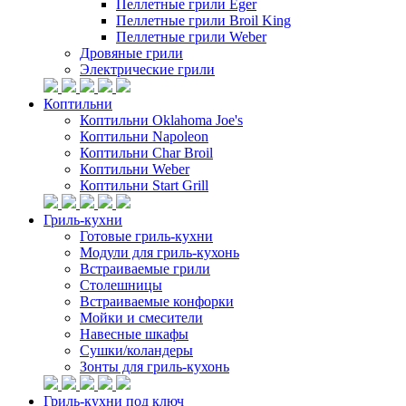
Пеллетные грили Eger
Пеллетные грили Broil King
Пеллетные грили Weber
Дровяные грили
Электрические грили
Коптильни
Коптильни Oklahoma Joe's
Коптильни Napoleon
Коптильни Char Broil
Коптильни Weber
Коптильни Start Grill
Гриль-кухни
Готовые гриль-кухни
Модули для гриль-кухонь
Встраиваемые грили
Столешницы
Встраиваемые конфорки
Мойки и смесители
Навесные шкафы
Сушки/коландеры
Зонты для гриль-кухонь
Гриль-кухни под ключ