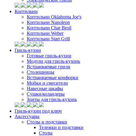
Коптильни
Коптильни Oklahoma Joe's
Коптильни Napoleon
Коптильни Char Broil
Коптильни Weber
Коптильни Start Grill
Гриль-кухни
Готовые гриль-кухни
Модули для гриль-кухонь
Встраиваемые грили
Столешницы
Встраиваемые конфорки
Мойки и смесители
Навесные шкафы
Сушки/коландеры
Зонты для гриль-кухонь
Гриль-кухни под ключ
Аксессуары
Столы и подставки
Тележки и подставки
Столы