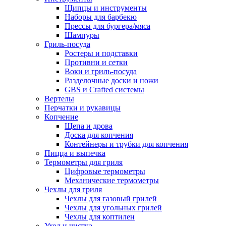
Щипцы и инструменты
Наборы для барбекю
Прессы для бургера/мяса
Шампуры
Гриль-посуда
Ростеры и подставки
Противни и сетки
Воки и гриль-посуда
Разделочные доски и ножи
GBS и Crafted системы
Вертелы
Перчатки и рукавицы
Копчение
Щепа и дрова
Доска для копчения
Контейнеры и трубки для копчения
Пицца и выпечка
Термометры для гриля
Цифровые термометры
Механические термометры
Чехлы для гриля
Чехлы для газовый грилей
Чехлы для угольных грилей
Чехлы для коптилен
Уход и чистка