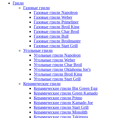
Грили
Газовые грили
Газовые грили Napoleon
Газовые грили Weber
Газовые грили Primeliner
Газовые грили Broil King
Газовые грили Char Broil
Газовые грили Bull
Газовые грили Broilmaster
Газовые грили Start Grill
Угольные грили
Угольные грили Napoleon
Угольные грили Weber
Угольные грили Char Broil
Угольные грили Oklahoma Joe's
Угольные грили Broil King
Угольные грили Start Grill
Керамические грили
Керамические грили Big Green Egg
Керамические грили Green Kamado
Керамические грили Primo
Керамические грили Kamado Joe
Керамические грили Start Grill
Керамические грили Monolith
Керамические грили Takimura