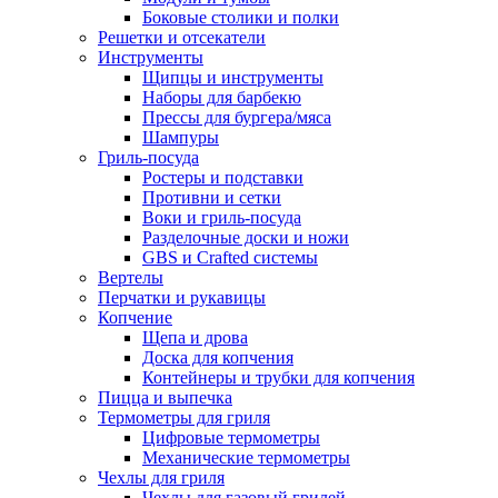
Боковые столики и полки
Решетки и отсекатели
Инструменты
Щипцы и инструменты
Наборы для барбекю
Прессы для бургера/мяса
Шампуры
Гриль-посуда
Ростеры и подставки
Противни и сетки
Воки и гриль-посуда
Разделочные доски и ножи
GBS и Crafted системы
Вертелы
Перчатки и рукавицы
Копчение
Щепа и дрова
Доска для копчения
Контейнеры и трубки для копчения
Пицца и выпечка
Термометры для гриля
Цифровые термометры
Механические термометры
Чехлы для гриля
Чехлы для газовый грилей