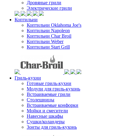
Дровяные грили
Электрические грили
Коптильни
Коптильни Oklahoma Joe's
Коптильни Napoleon
Коптильни Char Broil
Коптильни Weber
Коптильни Start Grill
Гриль-кухни
Готовые гриль-кухни
Модули для гриль-кухонь
Встраиваемые грили
Столешницы
Встраиваемые конфорки
Мойки и смесители
Навесные шкафы
Сушки/коландеры
Зонты для гриль-кухонь