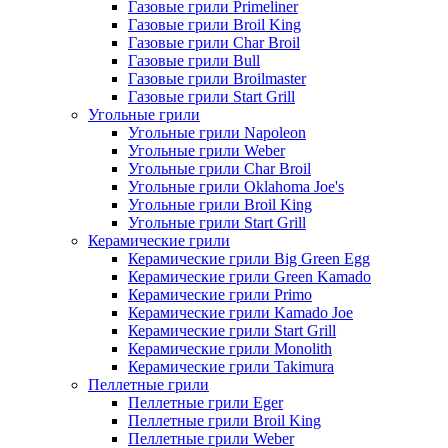
Газовые грили Primeliner
Газовые грили Broil King
Газовые грили Char Broil
Газовые грили Bull
Газовые грили Broilmaster
Газовые грили Start Grill
Угольные грили
Угольные грили Napoleon
Угольные грили Weber
Угольные грили Char Broil
Угольные грили Oklahoma Joe's
Угольные грили Broil King
Угольные грили Start Grill
Керамические грили
Керамические грили Big Green Egg
Керамические грили Green Kamado
Керамические грили Primo
Керамические грили Kamado Joe
Керамические грили Start Grill
Керамические грили Monolith
Керамические грили Takimura
Пеллетные грили
Пеллетные грили Eger
Пеллетные грили Broil King
Пеллетные грили Weber