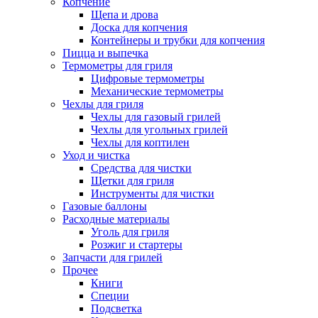
Копчение
Щепа и дрова
Доска для копчения
Контейнеры и трубки для копчения
Пицца и выпечка
Термометры для гриля
Цифровые термометры
Механические термометры
Чехлы для гриля
Чехлы для газовый грилей
Чехлы для угольных грилей
Чехлы для коптилен
Уход и чистка
Средства для чистки
Щетки для гриля
Инструменты для чистки
Газовые баллоны
Расходные материалы
Уголь для гриля
Розжиг и стартеры
Запчасти для грилей
Прочее
Книги
Специи
Подсветка